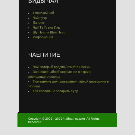
ВИДЫ ЧАЯ
Японский чай
Чай пуэр
Лапачо
Чай Тe Гуaнь Инь
Шу Пуэр и Шен Пуэр
Информация
ЧАЕПИТИЕ
Чай, который предпочитают в России
Значение чайной церемонии в стране
восходящего солнца
Помещение для проведения чайной церемонии в
Японии
Как правильно заварить пуэр
Copyright © 2002 - 2026 Чайная поэзия, All Rights
Reserved.