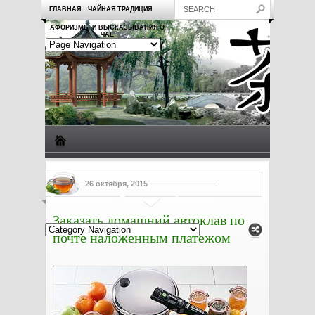
ГЛАВНАЯ
ЧАЙНАЯ ТРАДИЦИЯ
АФОРИЗМЫ И ВЫСКАЗЫВАНИЯ О
ЧАЕ
Виды чая
Посуда для чая
Чаепитие
Заметки о чае
26 октября, 2015
Рецепты с чаем
Полезные свойства чая
Заказать домашний автоклав по
почте наложенным платежом