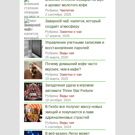
и аромат молотого кофе
Рубрика:
Чаепитие
2 сентября, 2025
Заварной чай: напиток, который
создаёт атмосферу
Рубрика:
Заметки о чае
17 апреля, 2025
Управление учетными записями и
восстановление паролей
Рубрика:
Виды чая
25 марта, 2025
Почему домашний кофе часто
вкуснее, чем в кафе?
Рубрика:
Заметки о чае
19 марта, 2025
Загадочная удача в игровом
автомате Three Star Fortune
Рубрика:
Виды чая
18 октября, 2024
В Гизбо все получат массу новых
эмоций и покупаются в лаве
адреналиновых страстей
Рубрика:
Виды чая
5 сентября, 2024
В веб-казино Легзо может