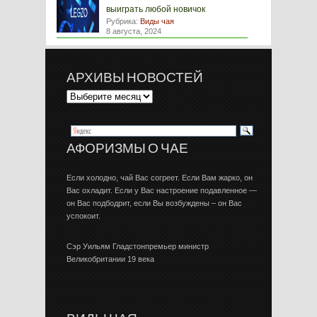
выиграть любой новичок
Рубрика:
Виды чая
8 августа, 2024
АРХИВЫ НОВОСТЕЙ
АФОРИЗМЫ О ЧАЕ
Если холодно, чай Вас согреет. Если Вам жарко, он
Вас охладит. Если у Вас настроение подавленное —
он Вас подбодрит, если Вы возбуждены – он Вас
успокоит.
Сэр Уильям Гладстонпремьер министр
Великобритании 19 века