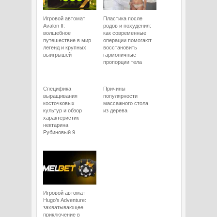
Игровой автомат
Пластика после
Avalon II:
родов и похудения:
волшебное
как современные
путешествие в мир
операции помогают
легенд и крупных
восстановить
выигрышей
гармоничные
пропорции тела
Специфика
Причины
выращивания
популярности
косточковых
массажного стола
культур и обзор
из дерева
характеристик
нектарина
Рубиновый 9
Игровой автомат
Hugo’s Adventure:
захватывающее
приключение в