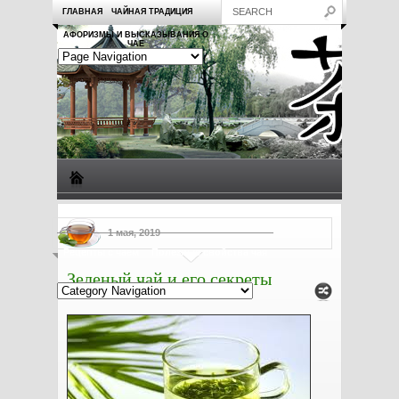
ГЛАВНАЯ
ЧАЙНАЯ ТРАДИЦИЯ
АФОРИЗМЫ И ВЫСКАЗЫВАНИЯ О
ЧАЕ
Виды чая
Посуда для чая
Чаепитие
Заметки о чае
1 мая, 2019
Рецепты с чаем
Полезные свойства чая
Зеленый чай и его секреты