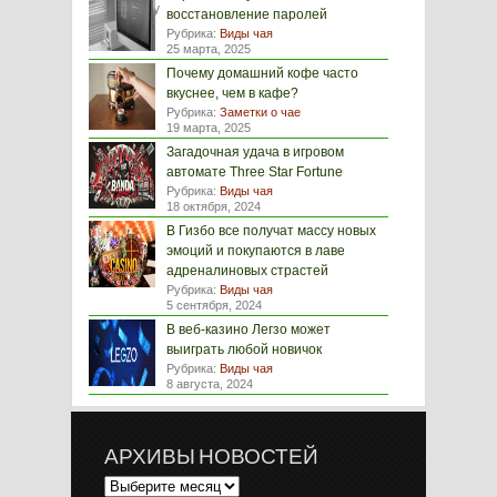
восстановление паролей
Рубрика:
Виды чая
25 марта, 2025
Почему домашний кофе часто
вкуснее, чем в кафе?
Рубрика:
Заметки о чае
19 марта, 2025
Загадочная удача в игровом
автомате Three Star Fortune
Рубрика:
Виды чая
18 октября, 2024
В Гизбо все получат массу новых
эмоций и покупаются в лаве
адреналиновых страстей
Рубрика:
Виды чая
5 сентября, 2024
В веб-казино Легзо может
выиграть любой новичок
Рубрика:
Виды чая
8 августа, 2024
АРХИВЫ НОВОСТЕЙ