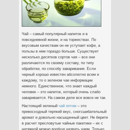
Чай – самый популярный напиток и в
повседневной жизни, и на торжествах. По
вкусовым качествам он не уступает кофе, а
пользы в нем гораздо больше.
Существует
несколько десятков сортов чая – все они
различаются по своему составу, по типу
обработки, по способу заваривания. Если
черный хорошо известен абсолютно всем и
каждому, то о зеленом чае информации
немного. Единственное, что знает каждый
человек – это напиток, который очень слабо
заваривается. На самом деле все вовсе не так.
Настоящий зеленый
чай оптом
– это
превосходный терпкий вкус, сногсшибательный
аромат и довольно насыщенный цвет. Не берите
в расчет пресловутые чайные пакетики – их с
натяжкой можно вообще назвать чаем. Только