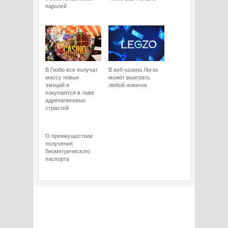
паролей
В Гизбо все получат
В веб-казино Легзо
массу новых
может выиграть
эмоций и
любой новичок
покупаются в лаве
адреналиновых
страстей
О преимуществах
получения
биометрического
паспорта