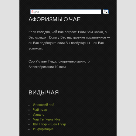
АФОРИЗМЫ О ЧАЕ
Если холодно, чай Вас согреет. Если Вам жарко, он
Вас охладит. Если у Вас настроение подавленное —
он Вас подбодрит, если Вы возбуждены – он Вас
успокоит.
Сэр Уильям Гладстонпремьер министр
Великобритании 19 века
ВИДЫ ЧАЯ
Японский чай
Чай пуэр
Лапачо
Чай Тe Гуaнь Инь
Шу Пуэр и Шен Пуэр
Информация