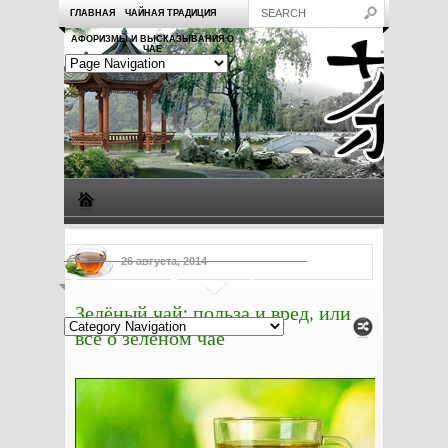
ГЛАВНАЯ
ЧАЙНАЯ ТРАДИЦИЯ
АФОРИЗМЫ И ВЫСКАЗЫВАНИЯ О
ЧАЕ
Виды чая
Посуда для чая
Чаепитие
Заметки о чае
26 августа, 2014
Рецепты с чаем
Полезные свойства чая
Зелёный чай: польза и вред, или
всё о зелёном чае