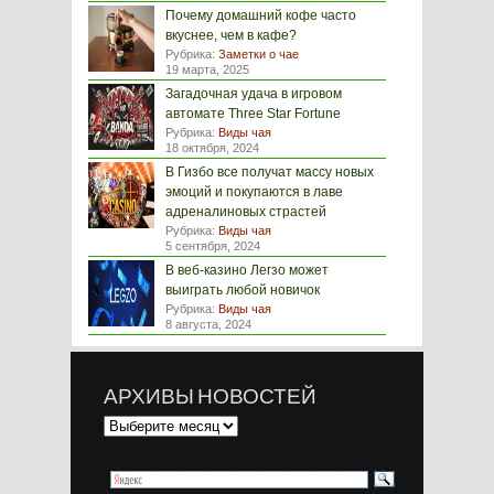
Почему домашний кофе часто
вкуснее, чем в кафе?
Рубрика:
Заметки о чае
19 марта, 2025
Загадочная удача в игровом
автомате Three Star Fortune
Рубрика:
Виды чая
18 октября, 2024
В Гизбо все получат массу новых
эмоций и покупаются в лаве
адреналиновых страстей
Рубрика:
Виды чая
5 сентября, 2024
В веб-казино Легзо может
выиграть любой новичок
Рубрика:
Виды чая
8 августа, 2024
АРХИВЫ НОВОСТЕЙ