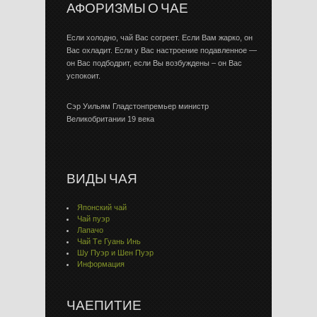
АФОРИЗМЫ О ЧАЕ
Если холодно, чай Вас согреет. Если Вам жарко, он
Вас охладит. Если у Вас настроение подавленное —
он Вас подбодрит, если Вы возбуждены – он Вас
успокоит.
Сэр Уильям Гладстонпремьер министр
Великобритании 19 века
ВИДЫ ЧАЯ
Японский чай
Чай пуэр
Лапачо
Чай Тe Гуaнь Инь
Шу Пуэр и Шен Пуэр
Информация
ЧАЕПИТИЕ