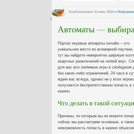
Опубликовано
13 мая, 2024
в
Информа
Автоматы — выбира
Портал игровые аппараты онлайн – это
уникальное место во всемирной паутине,
тут вы найдете невероятно широкую кол
азартных развлечений на любой вкус. С
для вас все любимые игры в свободном 
без каких-либо ограничений, 24 часа в су
ждем вас всегда, однако не у всех игрок
получается беспрепятственно попасть в
казино.
Что делать в такой ситуац
Причины, по которым вы не можете попас
сейчас мы рассмотрим основные, а также
невозможность попасть в казино объясня