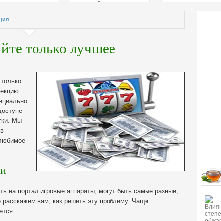
страстей
ция
йте только лучшее
 только
лекцию
пециально
доступе
тки. Мы
ов
 любимое
ии
ть на портал игровые аппараты, могут быть самые разные,
 расскажем вам, как решить эту проблему. Чаще
ется: