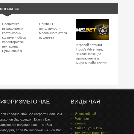
ФОРМАЦИЯ
Специфика
Причины
выращивания
популярности
косточковых
массажного стола
культур и обзор
из дерева
характеристик
Игровой автомат
нектарина
Hugo’s Adventure:
Рубиновый 9
захватывающее
приключение в
мире онлайн-слотов
АФОРИЗМЫ О ЧАЕ
ВИДЫ ЧАЯ
Японский чай
Если холодно, чай Вас согреет. Если Вам
Чай пуэр
жарко, он Вас охладит. Если у Вас
Лапачо
настроение подавленное — он Вас
Чай Тe Гуaнь Инь
подбодрит, если Вы возбуждены – он Вас
Шу Пуэр и Шен Пуэр