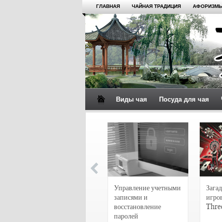
ГЛАВНАЯ
ЧАЙНАЯ ТРАДИЦИЯ
АФОРИЗМЫ
Виды чая
Посуда для чая
4 сорта чая для
настоящих гурманов
Управление учетными
Загад
записями и
игро
восстановление
Thre
паролей