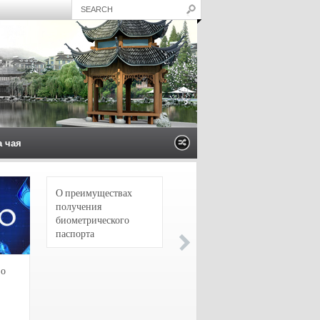
а чая
О преимуществах
4 сорта чая для
получения
настоящих гурманов
биометрического
паспорта
зо