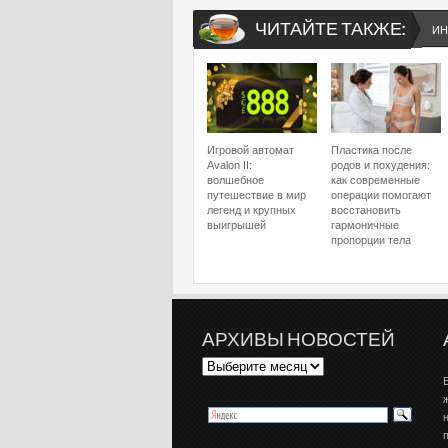
ЧИТАЙТЕ ТАКЖЕ:
ИН
Игровой автомат
Пластика после
Avalon II:
родов и похудения:
волшебное
как современные
путешествие в мир
операции помогают
легенд и крупных
восстановить
выигрышей
гармоничные
пропорции тела
АРХИВЫ НОВОСТЕЙ