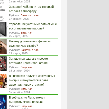
2 сентября, 2025
Заварной чай: напиток, который
создаёт атмосферу
Рубрика:
Заметки о чае
17 апреля, 2025
Управление учетными записями и
восстановление паролей
Рубрика:
Виды чая
25 марта, 2025
Почему домашний кофе часто
вкуснее, чем в кафе?
Рубрика:
Заметки о чае
19 марта, 2025
Загадочная удача в игровом
автомате Three Star Fortune
Рубрика:
Виды чая
18 октября, 2024
В Гизбо все получат массу новых
эмоций и покупаются в лаве
адреналиновых страстей
Рубрика:
Виды чая
5 сентября, 2024
В веб-казино Легзо может
выиграть любой новичок
Рубрика:
Виды чая