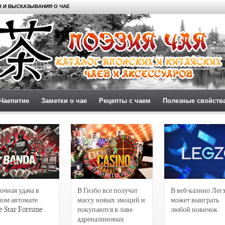
 И ВЫСКАЗЫВАНИЯ О ЧАЕ
Чаепитие
Заметки о чае
Рецепты с чаем
Полезные свойств
очная удача в
В Гизбо все получат
В веб-казино Лег
вом автомате
массу новых эмоций и
может выиграть
e Star Fortune
покупаются в лаве
любой новичок
адреналиновых