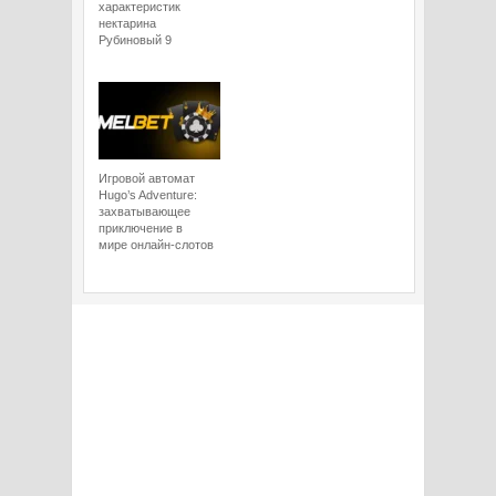
характеристик
нектарина
Рубиновый 9
Игровой автомат
Hugo’s Adventure:
захватывающее
приключение в
мире онлайн-слотов