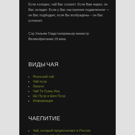
Если холодно, чай Вас согреет. Если Вам жарко, он
Вас охладит. Если у Вас настроение подавленное —
он Вас подбодрит, если Вы возбуждены – он Вас
успокоит.
Сэр Уильям Гладстонпремьер министр
Великобритании 19 века
ВИДЫ ЧАЯ
Японский чай
Чай пуэр
Лапачо
Чай Тe Гуaнь Инь
Шу Пуэр и Шен Пуэр
Информация
ЧАЕПИТИЕ
Чай, который предпочитают в России