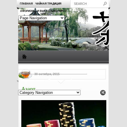
ГЛАВНАЯ
ЧАЙНАЯ ТРАДИЦИЯ
АФОРИЗМЫ И ВЫСКАЗЫВАНИЯ О
ЧАЕ
Виды чая
Посуда для чая
Чаепитие
Заметки о чае
30 октября, 2015
Рецепты с чаем
Полезные свойства чая
Азарт