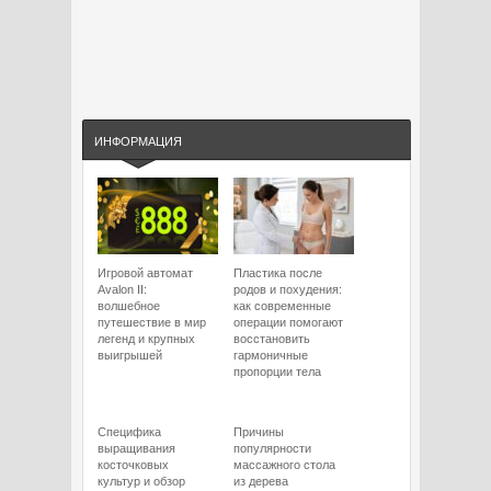
ИНФОРМАЦИЯ
Игровой автомат
Пластика после
Avalon II:
родов и похудения:
волшебное
как современные
путешествие в мир
операции помогают
легенд и крупных
восстановить
выигрышей
гармоничные
пропорции тела
Специфика
Причины
выращивания
популярности
косточковых
массажного стола
культур и обзор
из дерева