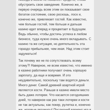
обустроить свое заведение. Конечно же, в
первую очередь всем этим он показывает свое
богатое состояние, свою роскошь, лоск и,
конечно же, привлекает гостей. Как известно,
чем больше гостей, тем больше и дальше
казино идет вперед и процветает в будущем.
Ведь обычно, чтобы достичь успеха в любом
бизнесе, туда нужно очень много вкладывать. С
казино та же ситуация, но деятельность эта
гораздо прибыльнее, чем иная. Над этим стоит
задуматься!
Так почему же не по сопутствовать всему
этому?! Наверное, не всем известно, что именно
в казино работники получают очень хорошую
зарплату, да еще и вовремя. И это
неудивительно, поскольку там водятся деньги.
Много денег. Самой древней азартной игрой
являются кости. Раньше в казино имели место
быть даже лотереи. Что касается сегодняшних
дней, то наверное как раз таки лотереи и кости
не так актуальны, как покер, рулетка и, конечно
же, игровые автоматы! Последний вариант игр в