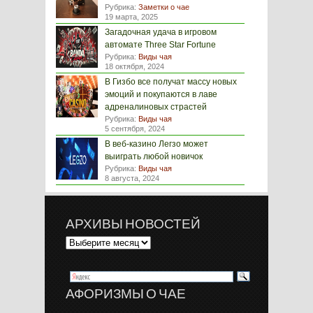
Рубрика:
Заметки о чае
19 марта, 2025
Загадочная удача в игровом
автомате Three Star Fortune
Рубрика:
Виды чая
18 октября, 2024
В Гизбо все получат массу новых
эмоций и покупаются в лаве
адреналиновых страстей
Рубрика:
Виды чая
5 сентября, 2024
В веб-казино Легзо может
выиграть любой новичок
Рубрика:
Виды чая
8 августа, 2024
АРХИВЫ НОВОСТЕЙ
АФОРИЗМЫ О ЧАЕ