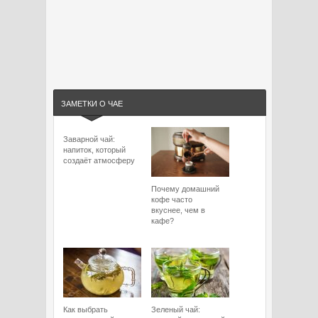
ЗАМЕТКИ О ЧАЕ
Заварной чай:
напиток, который
создаёт атмосферу
Почему домашний
кофе часто
вкуснее, чем в
кафе?
Как выбрать
Зеленый чай: