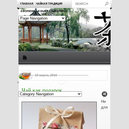
ГЛАВНАЯ
ЧАЙНАЯ ТРАДИЦИЯ
АФОРИЗМЫ И ВЫСКАЗЫВАНИЯ О
ЧАЕ
Виды чая
Посуда для чая
Чаепитие
Заметки о чае
10 марта, 2016
Рецепты с чаем
Полезные свойства чая
Чай как подарок
Ни
для