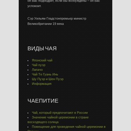
он Вас подбодрит, если Вы возбуждены – он Вас
успокоит.
Сэр Уильям Гладстонпремьер министр
Великобритании 19 века
ВИДЫ ЧАЯ
Японский чай
Чай пуэр
Лапачо
Чай Тe Гуaнь Инь
Шу Пуэр и Шен Пуэр
Информация
ЧАЕПИТИЕ
Чай, который предпочитают в России
Значение чайной церемонии в стране
восходящего солнца
Помещение для проведения чайной церемонии в