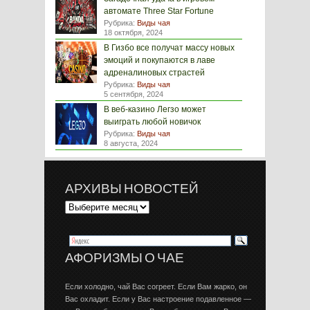
автомате Three Star Fortune
Рубрика:
Виды чая
18 октября, 2024
В Гизбо все получат массу новых
эмоций и покупаются в лаве
адреналиновых страстей
Рубрика:
Виды чая
5 сентября, 2024
В веб-казино Легзо может
выиграть любой новичок
Рубрика:
Виды чая
8 августа, 2024
АРХИВЫ НОВОСТЕЙ
АФОРИЗМЫ О ЧАЕ
Если холодно, чай Вас согреет. Если Вам жарко, он
Вас охладит. Если у Вас настроение подавленное —