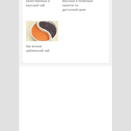
качественный и
вкусный и полезный
вкусный чай
напиток по
доступной цене
Как возник
цейлонский чай