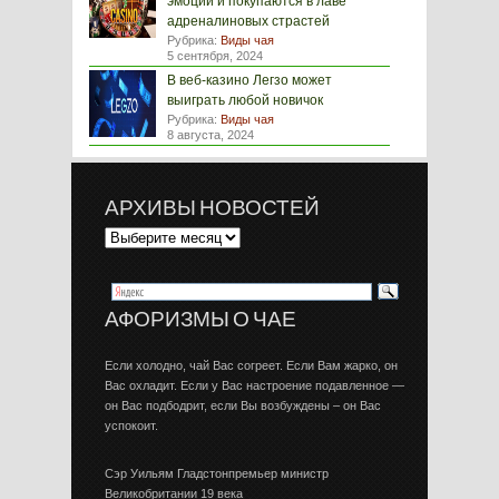
эмоций и покупаются в лаве
адреналиновых страстей
Рубрика:
Виды чая
5 сентября, 2024
В веб-казино Легзо может
выиграть любой новичок
Рубрика:
Виды чая
8 августа, 2024
АРХИВЫ НОВОСТЕЙ
АФОРИЗМЫ О ЧАЕ
Если холодно, чай Вас согреет. Если Вам жарко, он
Вас охладит. Если у Вас настроение подавленное —
он Вас подбодрит, если Вы возбуждены – он Вас
успокоит.
Сэр Уильям Гладстонпремьер министр
Великобритании 19 века