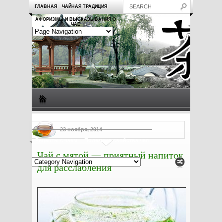
ГЛАВНАЯ
ЧАЙНАЯ ТРАДИЦИЯ
АФОРИЗМЫ И ВЫСКАЗЫВАНИЯ О
ЧАЕ
Виды чая
Посуда для чая
Чаепитие
Заметки о чае
23 ноября, 2014
Рецепты с чаем
Полезные свойства чая
Чай с мятой — приятный напиток
для расслабления