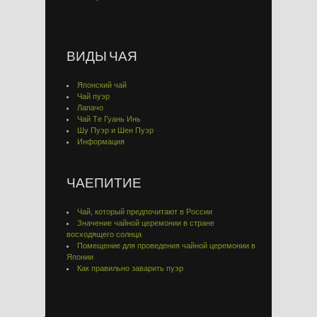
ВИДЫ ЧАЯ
Японский чай
Чай пуэр
Лапачо
Чай Тe Гуaнь Инь
Шу Пуэр и Шен Пуэр
Информация
ЧАЕПИТИЕ
Чай, который предпочитают в России
Значение чайной церемонии в стране
восходящего солнца
Помещение для проведения чайной церемонии в
Японии
Как правильно заварить пуэр