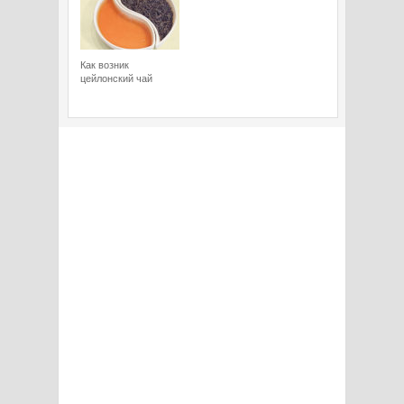
Как возник
цейлонский чай