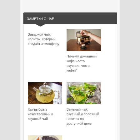
ЗАМЕТКИ О ЧАЕ
Заварной чай:
напиток, который
создаёт атмосферу
Почему домашний
кофе часто
вкуснее, чем в
кафе?
Как выбрать
Зеленый чай:
качественный и
вкусный и полезный
вкусный чай
напиток по
доступной цене