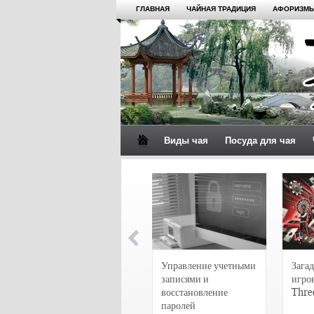
ГЛАВНАЯ
ЧАЙНАЯ ТРАДИЦИЯ
АФОРИЗМЫ
Виды чая
Посуда для чая
4 сорта чая для
настоящих гурманов
Управление учетными
Загад
записями и
игро
восстановление
Thre
паролей