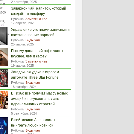
2 сентября, 2025
Заварной чай: напиток, который
создаёт атмосферу
Рубрика:
Заметки о чае
17 апреля, 2025
Управление учетными записями и
восстановление паролей
Рубрика:
Виды чая
25 марта, 2025
Почему домашний кофе часто
вкуснее, чем в кафе?
Рубрика:
Заметки о чае
19 марта, 2025
Загадочная удача в игровом
автомате Three Star Fortune
Рубрика:
Виды чая
18 октября, 2024
В Гизбо все получат массу новых
эмоций и покупаются в лаве
адреналиновых страстей
Рубрика:
Виды чая
5 сентября, 2024
В веб-казино Легзо может
выиграть любой новичок
Рубрика:
Виды чая