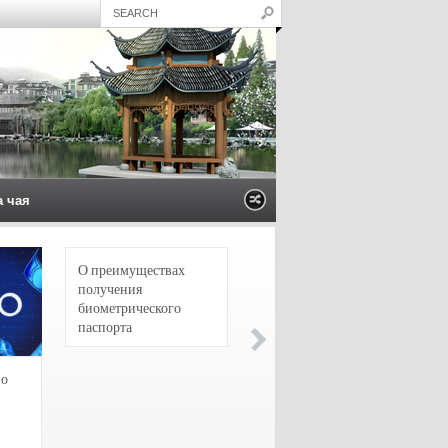
а чая
О преимуществах
4 сорта чая для
получения
настоящих гурманов
биометрического
паспорта
зо