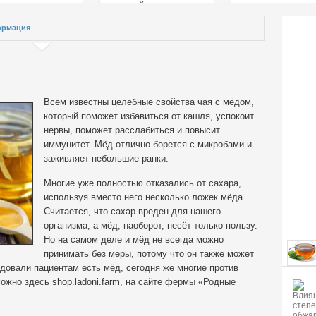
страстей
рмация
Всем известны целебные свойства чая с мёдом,
который поможет избавиться от кашля, успокоит
нервы, поможет расслабиться и повысит
иммунитет. Мёд отлично борется с микробами и
заживляет небольшие ранки.
Многие уже полностью отказались от сахара,
используя вместо него несколько ложек мёда.
Считается, что сахар вреден для нашего
организма, а мёд, наоборот, несёт только пользу.
Но на самом деле и мёд не всегда можно
принимать без меры, потому что он также может
довали пациентам есть мёд, сегодня же многие против
можно здесь shop.ladoni.farm, на сайте фермы «Родные