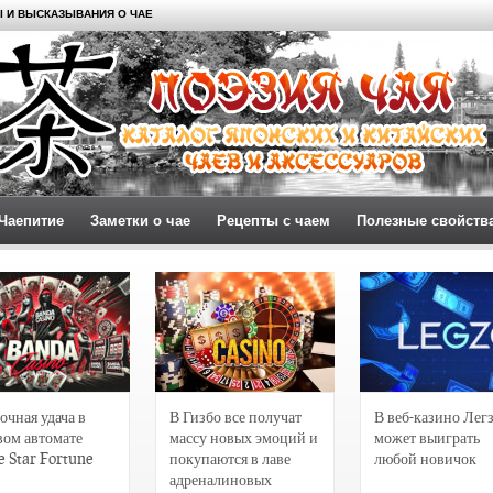
 И ВЫСКАЗЫВАНИЯ О ЧАЕ
Чаепитие
Заметки о чае
Рецепты с чаем
Полезные свойств
очная удача в
В Гизбо все получат
В веб-казино Лег
вом автомате
массу новых эмоций и
может выиграть
e Star Fortune
покупаются в лаве
любой новичок
адреналиновых