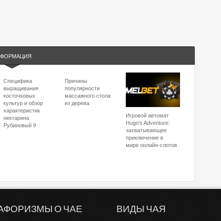
ФОРМАЦИЯ
Специфика
Причины
выращивания
популярности
косточковых
массажного стола
культур и обзор
из дерева
характеристик
Игровой автомат
нектарина
Hugo’s Adventure:
Рубиновый 9
захватывающее
приключение в
мире онлайн-слотов
АФОРИЗМЫ О ЧАЕ
ВИДЫ ЧАЯ