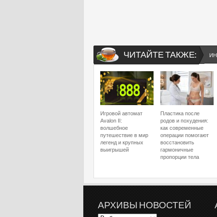
ЧИТАЙТЕ ТАКЖЕ:
ИН
Игровой автомат
Пластика после
Avalon II:
родов и похудения:
волшебное
как современные
путешествие в мир
операции помогают
легенд и крупных
восстановить
выигрышей
гармоничные
пропорции тела
АРХИВЫ НОВОСТЕЙ