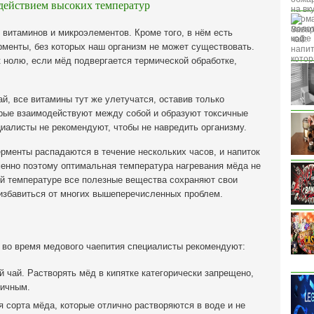
здействием высоких температур
 витаминов и микроэлементов. Кроме того, в нём есть
менты, без которых наш организм не может существовать.
к нолю, если мёд подвергается термической обработке,
й, все витамины тут же улетучатся, оставив только
рые взаимодействуют между собой и образуют токсичные
циалисты не рекомендуют, чтобы не навредить организму.
рменты распадаются в течение нескольких часов, и напиток
енно поэтому оптимальная температура нагревания мёда не
ой температуре все полезные вещества сохраняют свои
 избавиться от многих вышеперечисленных проблем.
, во время медового чаепития специалисты рекомендуют:
 чай. Растворять мёд в кипятке категорически запрещено,
сичным.
 сорта мёда, которые отлично растворяются в воде и не