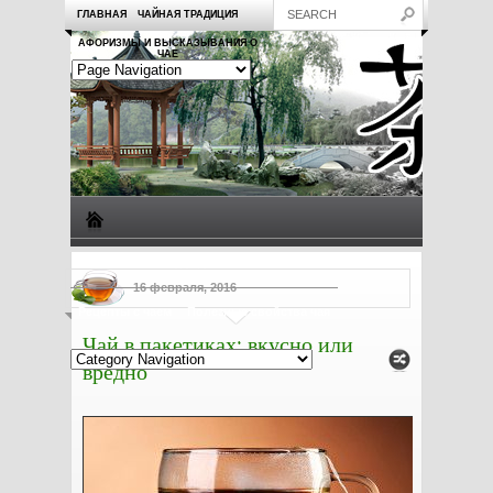
ГЛАВНАЯ
ЧАЙНАЯ ТРАДИЦИЯ
АФОРИЗМЫ И ВЫСКАЗЫВАНИЯ О
ЧАЕ
Виды чая
Посуда для чая
Чаепитие
Заметки о чае
16 февраля, 2016
Рецепты с чаем
Полезные свойства чая
Чай в пакетиках: вкусно или
вредно