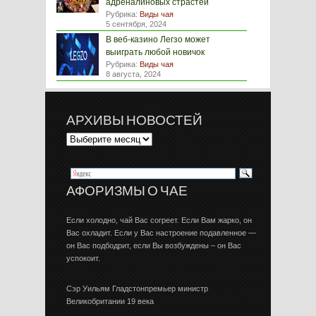
адреналиновых страстей
Рубрика:
Виды чая
5 сентября, 2024
В веб-казино Легзо может
выиграть любой новичок
Рубрика:
Виды чая
8 августа, 2024
АРХИВЫ НОВОСТЕЙ
АФОРИЗМЫ О ЧАЕ
Если холодно, чай Вас согреет. Если Вам жарко, он
Вас охладит. Если у Вас настроение подавленное —
он Вас подбодрит, если Вы возбуждены – он Вас
успокоит.
Сэр Уильям Гладстонпремьер министр
Великобритании 19 века