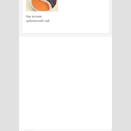
Как возник
цейлонский чай