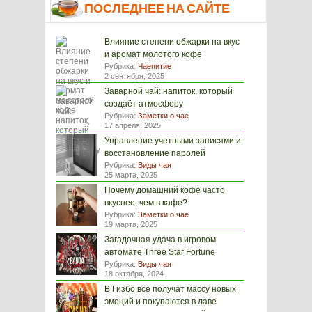
ПОСЛЕДНЕЕ НА САЙТЕ
Влияние степени обжарки на вкус
и аромат молотого кофе
Рубрика:
Чаепитие
2 сентября, 2025
Заварной чай: напиток, который
создаёт атмосферу
Рубрика:
Заметки о чае
17 апреля, 2025
Управление учетными записями и
восстановление паролей
Рубрика:
Виды чая
25 марта, 2025
Почему домашний кофе часто
вкуснее, чем в кафе?
Рубрика:
Заметки о чае
19 марта, 2025
Загадочная удача в игровом
автомате Three Star Fortune
Рубрика:
Виды чая
18 октября, 2024
В Гизбо все получат массу новых
эмоций и покупаются в лаве