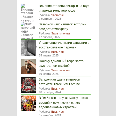
Влияние степени обжарки на вкус
и аромат молотого кофе
Рубрика:
Чаепитие
2 сентября, 2025
Заварной чай: напиток, который
создаёт атмосферу
Рубрика:
Заметки о чае
17 апреля, 2025
Управление учетными записями и
восстановление паролей
Рубрика:
Виды чая
25 марта, 2025
Почему домашний кофе часто
вкуснее, чем в кафе?
Рубрика:
Заметки о чае
19 марта, 2025
Загадочная удача в игровом
автомате Three Star Fortune
Рубрика:
Виды чая
18 октября, 2024
В Гизбо все получат массу новых
эмоций и покупаются в лаве
адреналиновых страстей
Рубрика:
Виды чая
5 сентября, 2024