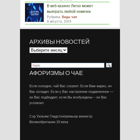
В веб-казино Легзо может
выиграть любой новичок
Рубрика:
Виды чая
8 августа, 2024
АРХИВЫ НОВОСТЕЙ
АФОРИЗМЫ О ЧАЕ
Если холодно, чай Вас согреет. Если Вам жарко, он
Вас охладит. Если у Вас настроение подавленное —
он Вас подбодрит, если Вы возбуждены – он Вас
успокоит.
Сэр Уильям Гладстонпремьер министр
Великобритании 19 века