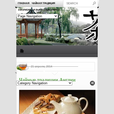
ГЛАВНАЯ
ЧАЙНАЯ ТРАДИЦИЯ
АФОРИЗМЫ И ВЫСКАЗЫВАНИЯ О
ЧАЕ
Виды чая
Посуда для чая
Чаепитие
Заметки о чае
21 апреля, 2014
Рецепты с чаем
Полезные свойства чая
Чайные традиции Англии