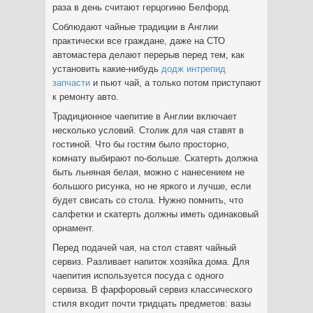
раза в день считают герцогиню Белфорд.
Соблюдают чайные традиции в Англии
практически все граждане, даже на СТО
автомастера делают перерыв перед тем, как
установить какие-нибудь
додж интрепид
запчасти
и пьют чай, а только потом приступают
к ремонту авто.
Традиционное чаепитие в Англии включает
несколько условий. Столик для чая ставят в
гостиной. Что бы гостям было просторно,
комнату выбирают по-больше. Скатерть должна
быть льняная белая, можно с нанесением не
большого рисунка, но не яркого и лучше, если
будет свисать со стола. Нужно помнить, что
салфетки и скатерть должны иметь одинаковый
орнамент.
Перед подачей чая, на стол ставят чайный
сервиз. Разливает напиток хозяйка дома. Для
чаепития используется посуда с одного
сервиза. В фарфоровый сервиз классического
стиля входит почти тридцать предметов: вазы