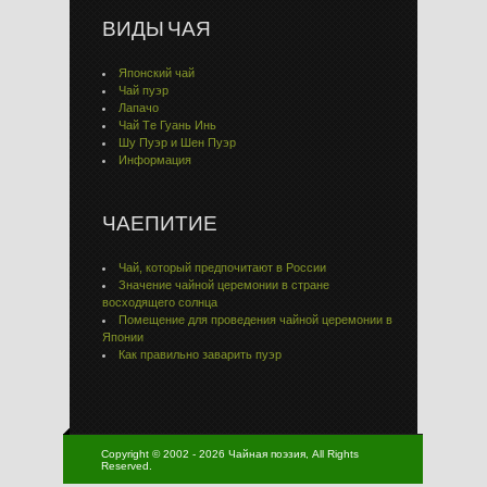
ВИДЫ ЧАЯ
Японский чай
Чай пуэр
Лапачо
Чай Тe Гуaнь Инь
Шу Пуэр и Шен Пуэр
Информация
ЧАЕПИТИЕ
Чай, который предпочитают в России
Значение чайной церемонии в стране
восходящего солнца
Помещение для проведения чайной церемонии в
Японии
Как правильно заварить пуэр
Copyright © 2002 - 2026 Чайная поэзия, All Rights
Reserved.