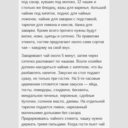
под сахар, кувшин под молоко, 12 чашек и
столько же блюдец, вазы для варенья, большой
чайник под кипяток, поднос для чайных
ложечек, чайник для заварки с подставкой,
тарелки для лимона и кексов, банка для
заварки. Кроме всего прочего нужны будут
вилки, ножи, щипцы и ситечко. По правилам
этикета, гостям предлагают около семи сортов
чая – каждому на свой вкус.
Заваривают чай около 5 минут, затем через
ситечко разливают по чашкам. Возле хозяйки
должен находиться чайник с кипятком, что бы
разбавлять напиток. Закуски на стол подают
сразу, но только при гостях. На 5-ти часовые
церемонии готовятся такие закуски — яйца,
тосты, помидоры, сэндвичи, бисквиты,
миндальное печенье, пирожные, сдобные
булочки, соленое масло, джемы. На отдельной
тарелке подается лимон, нарезанный
маленькими дольками без сахара.
Придерживаясь чайного этикета, чашку нужно
держать тремя пальцами. Когда гости пьют чай