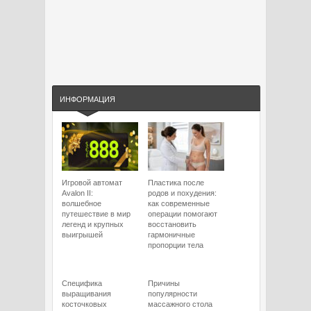
ИНФОРМАЦИЯ
Игровой автомат
Пластика после
Avalon II:
родов и похудения:
волшебное
как современные
путешествие в мир
операции помогают
легенд и крупных
восстановить
выигрышей
гармоничные
пропорции тела
Специфика
Причины
выращивания
популярности
косточковых
массажного стола