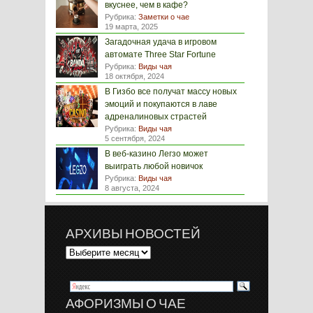
вкуснее, чем в кафе?
Рубрика:
Заметки о чае
19 марта, 2025
Загадочная удача в игровом
автомате Three Star Fortune
Рубрика:
Виды чая
18 октября, 2024
В Гизбо все получат массу новых
эмоций и покупаются в лаве
адреналиновых страстей
Рубрика:
Виды чая
5 сентября, 2024
В веб-казино Легзо может
выиграть любой новичок
Рубрика:
Виды чая
8 августа, 2024
АРХИВЫ НОВОСТЕЙ
АФОРИЗМЫ О ЧАЕ