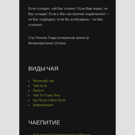
Если холодно, чай Вас согреет. Если Вам жарко, он
Вас охладит. Если у Вас настроение подавленное —
он Вас подбодрит, если Вы возбуждены – он Вас
успокоит.
Сэр Уильям Гладстонпремьер министр
Великобритании 19 века
ВИДЫ ЧАЯ
Японский чай
Чай пуэр
Лапачо
Чай Тe Гуaнь Инь
Шу Пуэр и Шен Пуэр
Информация
ЧАЕПИТИЕ
Чай, который предпочитают в России