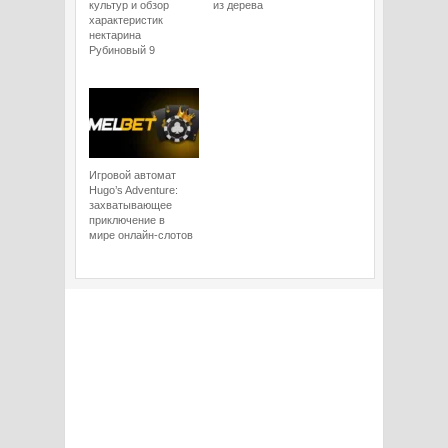
культур и обзор
из дерева
характеристик
нектарина
Рубиновый 9
Игровой автомат
Hugo’s Adventure:
захватывающее
приключение в
мире онлайн-слотов