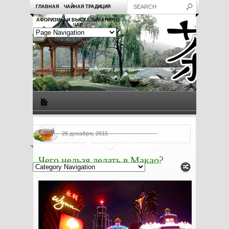
ГЛАВНАЯ
ЧАЙНАЯ ТРАДИЦИЯ
АФОРИЗМЫ И ВЫСКАЗЫВАНИЯ О
ЧАЕ
Виды чая
Посуда для чая
Чаепитие
Заметки о чае
26 декабря, 2015
Рецепты с чаем
Полезные свойства чая
Чего нельзя делать в Макао?