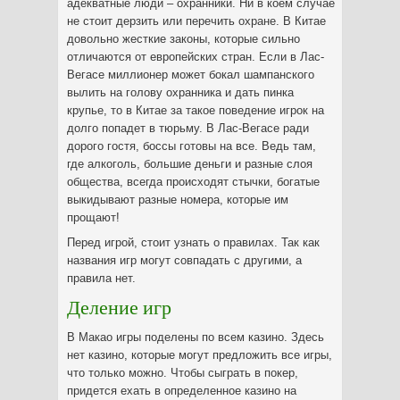
адекватные люди – охранники. Ни в коем случае
не стоит дерзить или перечить охране. В Китае
довольно жесткие законы, которые сильно
отличаются от европейских стран. Если в Лас-
Вегасе миллионер может бокал шампанского
вылить на голову охранника и дать пинка
крупье, то в Китае за такое поведение игрок на
долго попадет в тюрьму. В Лас-Вегасе ради
дорого гостя, боссы готовы на все. Ведь там,
где алкоголь, большие деньги и разные слоя
общества, всегда происходят стычки, богатые
выкидывают разные номера, которые им
прощают!
Перед игрой, стоит узнать о правилах. Так как
названия игр могут совпадать с другими, а
правила нет.
Деление игр
В Макао игры поделены по всем казино. Здесь
нет казино, которые могут предложить все игры,
что только можно. Чтобы сыграть в покер,
придется ехать в определенное казино на