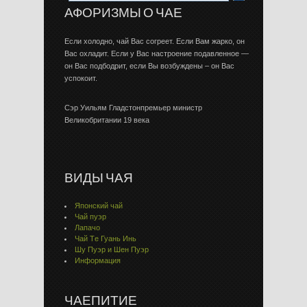
АФОРИЗМЫ О ЧАЕ
Если холодно, чай Вас согреет. Если Вам жарко, он
Вас охладит. Если у Вас настроение подавленное —
он Вас подбодрит, если Вы возбуждены – он Вас
успокоит.
Сэр Уильям Гладстонпремьер министр
Великобритании 19 века
ВИДЫ ЧАЯ
Японский чай
Чай пуэр
Лапачо
Чай Тe Гуaнь Инь
Шу Пуэр и Шен Пуэр
Информация
ЧАЕПИТИЕ