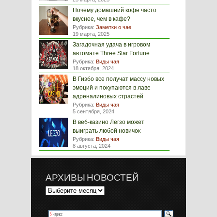
Почему домашний кофе часто
вкуснее, чем в кафе?
Рубрика:
Заметки о чае
19 марта, 2025
Загадочная удача в игровом
автомате Three Star Fortune
Рубрика:
Виды чая
18 октября, 2024
В Гизбо все получат массу новых
эмоций и покупаются в лаве
адреналиновых страстей
Рубрика:
Виды чая
5 сентября, 2024
В веб-казино Легзо может
выиграть любой новичок
Рубрика:
Виды чая
8 августа, 2024
АРХИВЫ НОВОСТЕЙ