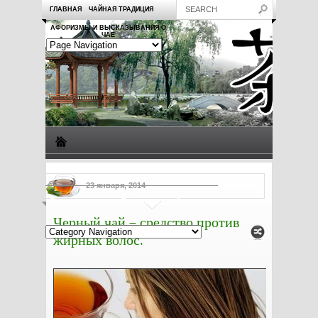
ГЛАВНАЯ
ЧАЙНАЯ ТРАДИЦИЯ
АФОРИЗМЫ И ВЫСКАЗЫВАНИЯ О
ЧАЕ
Виды чая
Посуда для чая
Чаепитие
Заметки о чае
23 января, 2014
Рецепты с чаем
Полезные свойства чая
Черный чай – средство против
жирных волос.