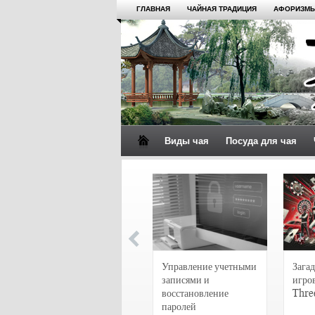
ГЛАВНАЯ
ЧАЙНАЯ ТРАДИЦИЯ
АФОРИЗМЫ
Виды чая
Посуда для чая
4 сорта чая для
настоящих гурманов
Управление учетными
Загад
записями и
игро
восстановление
Thre
паролей