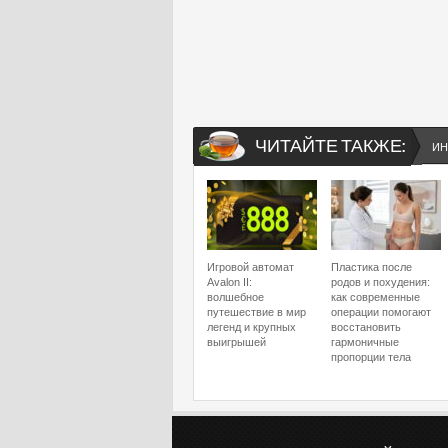
ЧИТАЙТЕ ТАКЖЕ:
ИН
Игровой автомат
Пластика после
Avalon II:
родов и похудения:
волшебное
как современные
путешествие в мир
операции помогают
легенд и крупных
восстановить
выигрышей
гармоничные
пропорции тела