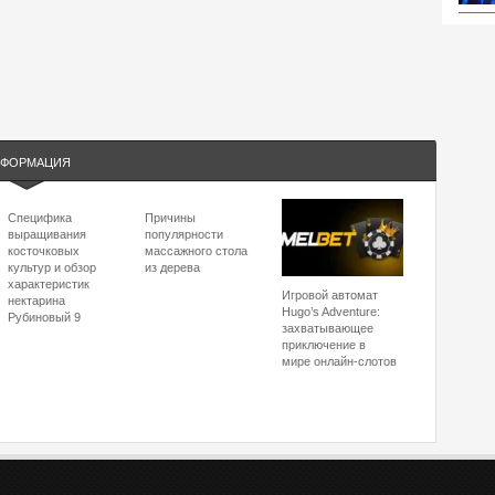
ФОРМАЦИЯ
Специфика
Причины
выращивания
популярности
косточковых
массажного стола
культур и обзор
из дерева
характеристик
Игровой автомат
нектарина
Hugo’s Adventure:
Рубиновый 9
захватывающее
приключение в
мире онлайн-слотов