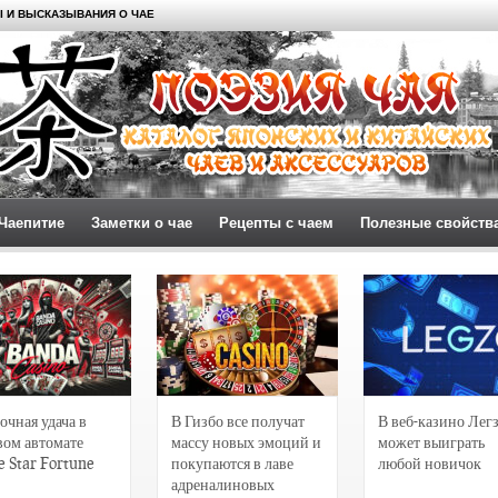
 И ВЫСКАЗЫВАНИЯ О ЧАЕ
Чаепитие
Заметки о чае
Рецепты с чаем
Полезные свойств
очная удача в
В Гизбо все получат
В веб-казино Лег
вом автомате
массу новых эмоций и
может выиграть
e Star Fortune
покупаются в лаве
любой новичок
адреналиновых