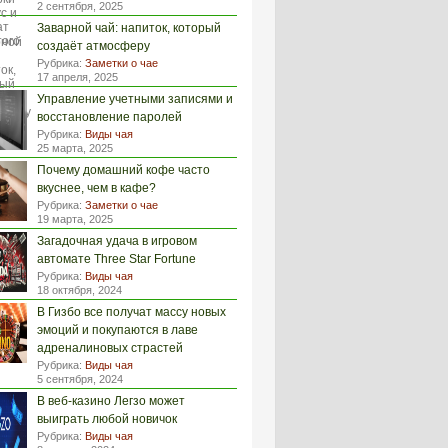
2 сентября, 2025
Заварной чай: напиток, который
создаёт атмосферу
Рубрика:
Заметки о чае
17 апреля, 2025
Управление учетными записями и
восстановление паролей
Рубрика:
Виды чая
25 марта, 2025
Почему домашний кофе часто
вкуснее, чем в кафе?
Рубрика:
Заметки о чае
19 марта, 2025
Загадочная удача в игровом
автомате Three Star Fortune
Рубрика:
Виды чая
18 октября, 2024
В Гизбо все получат массу новых
эмоций и покупаются в лаве
адреналиновых страстей
Рубрика:
Виды чая
5 сентября, 2024
В веб-казино Легзо может
выиграть любой новичок
Рубрика:
Виды чая