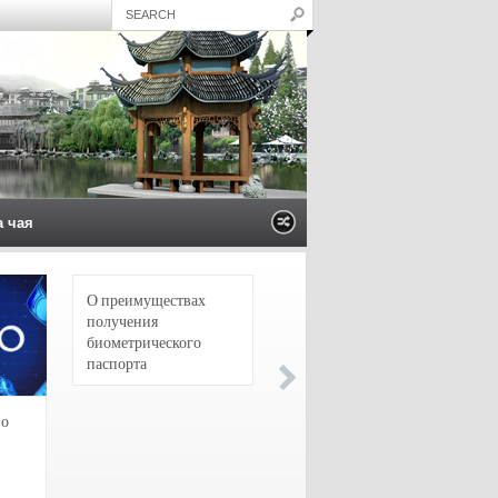
а чая
О преимуществах
4 сорта чая для
получения
настоящих гурманов
биометрического
паспорта
зо