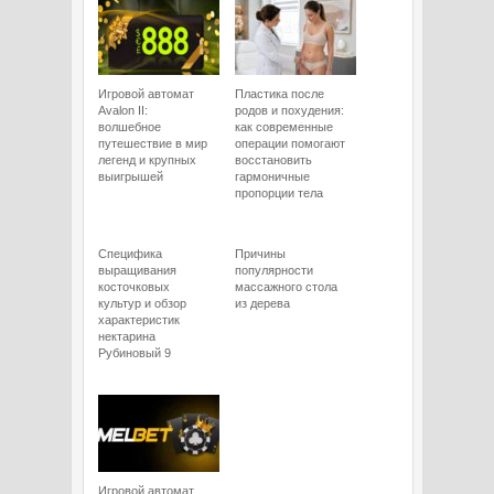
Игровой автомат
Пластика после
Avalon II:
родов и похудения:
волшебное
как современные
путешествие в мир
операции помогают
легенд и крупных
восстановить
выигрышей
гармоничные
пропорции тела
Специфика
Причины
выращивания
популярности
косточковых
массажного стола
культур и обзор
из дерева
характеристик
нектарина
Рубиновый 9
Игровой автомат