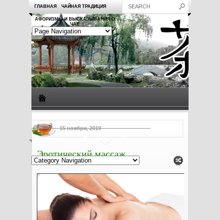
ГЛАВНАЯ
ЧАЙНАЯ ТРАДИЦИЯ
АФОРИЗМЫ И ВЫСКАЗЫВАНИЯ О
ЧАЕ
Виды чая
Посуда для чая
Чаепитие
Заметки о чае
15 ноября, 2019
Рецепты с чаем
Полезные свойства чая
Эротический массаж