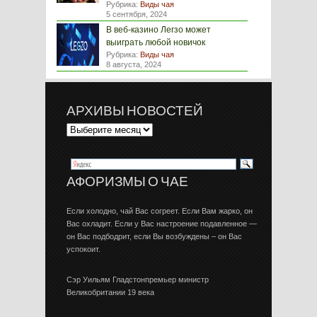
Рубрика:
Виды чая
5 сентября, 2024
В веб-казино Легзо может
выиграть любой новичок
Рубрика:
Виды чая
8 августа, 2024
АРХИВЫ НОВОСТЕЙ
АФОРИЗМЫ О ЧАЕ
Если холодно, чай Вас согреет. Если Вам жарко, он
Вас охладит. Если у Вас настроение подавленное —
он Вас подбодрит, если Вы возбуждены – он Вас
успокоит.
Сэр Уильям Гладстонпремьер министр
Великобритании 19 века