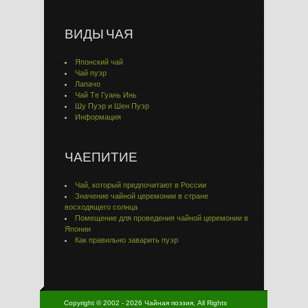
ВИДЫ ЧАЯ
Японский чай
Чай пуэр
Лапачо
Чай Тe Гуaнь Инь
Шу Пуэр и Шен Пуэр
Информация
ЧАЕПИТИЕ
Чай, который предпочитают в России
Значение чайной церемонии в стране
восходящего солнца
Помещение для проведения чайной церемонии в
Японии
Как правильно заварить пуэр
Copyright © 2002 - 2026 Чайная поэзия, All Rights