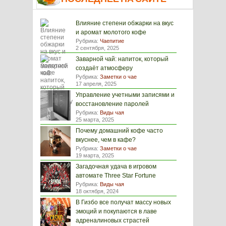
Влияние степени обжарки на вкус
и аромат молотого кофе
Рубрика:
Чаепитие
2 сентября, 2025
Заварной чай: напиток, который
создаёт атмосферу
Рубрика:
Заметки о чае
17 апреля, 2025
Управление учетными записями и
восстановление паролей
Рубрика:
Виды чая
25 марта, 2025
Почему домашний кофе часто
вкуснее, чем в кафе?
Рубрика:
Заметки о чае
19 марта, 2025
Загадочная удача в игровом
автомате Three Star Fortune
Рубрика:
Виды чая
18 октября, 2024
В Гизбо все получат массу новых
эмоций и покупаются в лаве
адреналиновых страстей