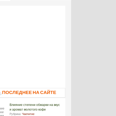
ПОСЛЕДНЕЕ НА САЙТЕ
Влияние степени обжарки на вкус
и аромат молотого кофе
Рубрика:
Чаепитие