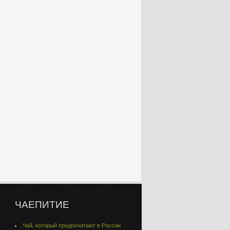
ЧАЕПИТИЕ
Чай, который предпочитают в России