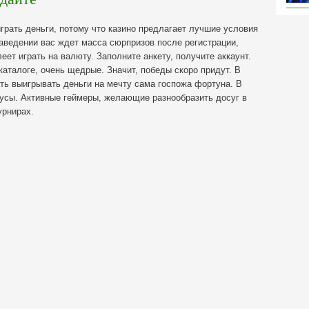
грать деньги, потому что казино предлагает лучшие условия
заведении вас ждет масса сюрпризов после регистрации,
еет играть на валюту. Заполните анкету, получите аккаунт.
аталоге, очень щедрые. Значит, победы скоро придут. В
ть выигрывать деньги на мечту сама госпожа фортуна. В
усы. Активные геймеры, желающие разнообразить досуг в
урнирах.