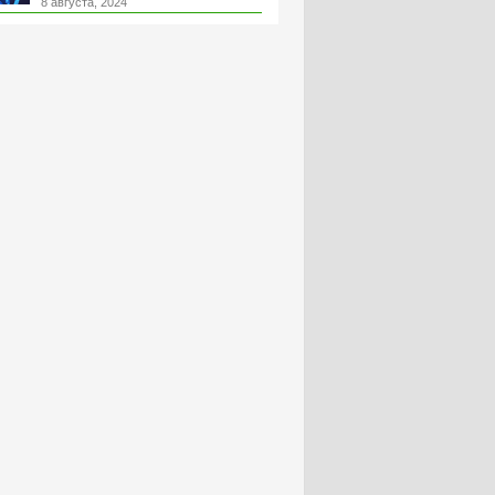
8 августа, 2024