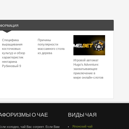
ФОРМАЦИЯ
Специфика
Причины
выращивания
популярности
косточковых
массажного стола
культур и обзор
из дерева
характеристик
Игровой автомат
нектарина
Hugo’s Adventure:
Рубиновый 9
захватывающее
приключение в
мире онлайн-слотов
АФОРИЗМЫ О ЧАЕ
ВИДЫ ЧАЯ
Японский чай
Если холодно, чай Вас согреет. Если Вам