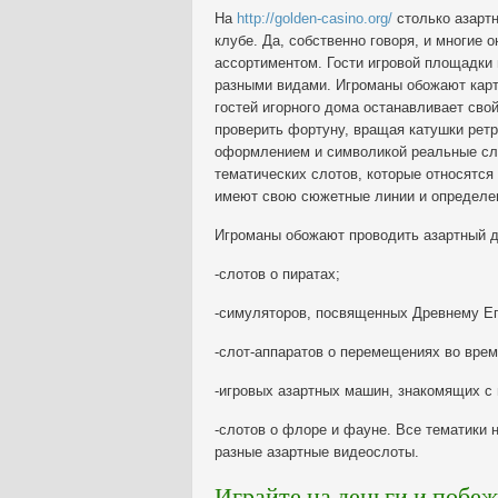
На
http://golden-casino.org/
столько азартн
клубе. Да, собственно говоря, и многие 
ассортиментом. Гости игровой площадки 
разными видами. Игроманы обожают карто
гостей игорного дома останавливает сво
проверить фортуну, вращая катушки рет
оформлением и символикой реальные сло
тематических слотов, которые относятся
имеют свою сюжетные линии и определе
Игроманы обожают проводить азартный д
-слотов о пиратах;
-симуляторов, посвященных Древнему Ег
-слот-аппаратов о перемещениях во врем
-игровых азартных машин, знакомящих 
-слотов о флоре и фауне. Все тематики н
разные азартные видеослоты.
Играйте на деньги и побе