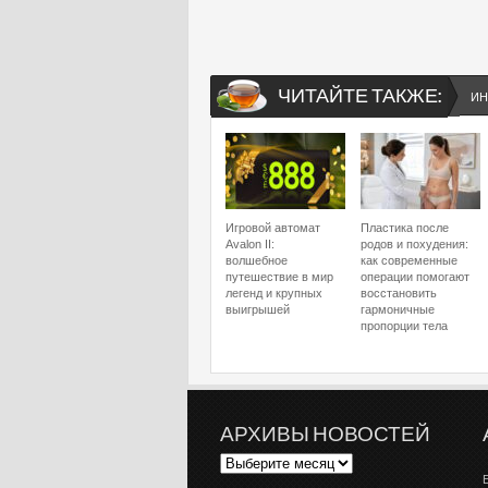
ЧИТАЙТЕ ТАКЖЕ:
ИН
Игровой автомат
Пластика после
Avalon II:
родов и похудения:
волшебное
как современные
путешествие в мир
операции помогают
легенд и крупных
восстановить
выигрышей
гармоничные
пропорции тела
АРХИВЫ НОВОСТЕЙ