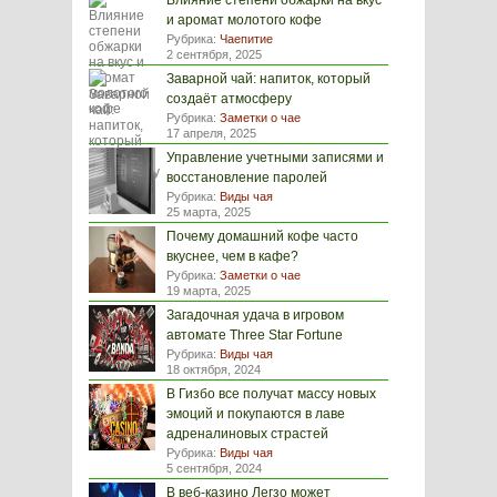
Влияние степени обжарки на вкус
и аромат молотого кофе
Рубрика:
Чаепитие
2 сентября, 2025
Заварной чай: напиток, который
создаёт атмосферу
Рубрика:
Заметки о чае
17 апреля, 2025
Управление учетными записями и
восстановление паролей
Рубрика:
Виды чая
25 марта, 2025
Почему домашний кофе часто
вкуснее, чем в кафе?
Рубрика:
Заметки о чае
19 марта, 2025
Загадочная удача в игровом
автомате Three Star Fortune
Рубрика:
Виды чая
18 октября, 2024
В Гизбо все получат массу новых
эмоций и покупаются в лаве
адреналиновых страстей
Рубрика:
Виды чая
5 сентября, 2024
В веб-казино Легзо может