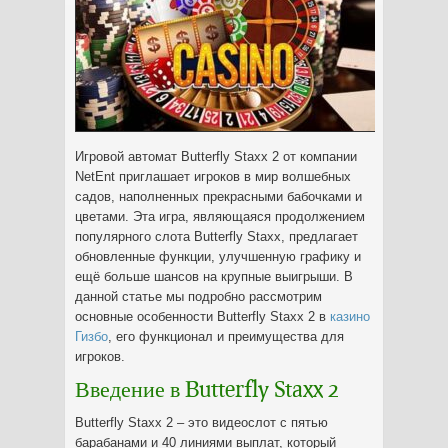
Игровой автомат Butterfly Staxx 2 от компании
NetEnt приглашает игроков в мир волшебных
садов, наполненных прекрасными бабочками и
цветами. Эта игра, являющаяся продолжением
популярного слота Butterfly Staxx, предлагает
обновленные функции, улучшенную графику и
ещё больше шансов на крупные выигрыши.
В
данной статье мы подробно рассмотрим
основные особенности Butterfly Staxx 2 в
казино
Гизбо
, его функционал и преимущества для
игроков.
Введение в Butterfly Staxx 2
Butterfly Staxx 2 – это видеослот с пятью
барабанами и 40 линиями выплат, который