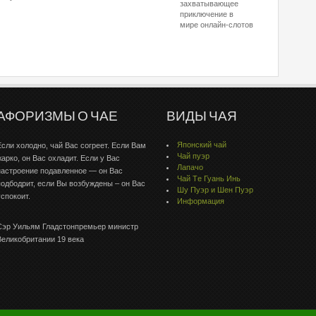
захватывающее
приключение в
мире онлайн-слотов
АФОРИЗМЫ О ЧАЕ
ВИДЫ ЧАЯ
Японский чай
Если холодно, чай Вас согреет. Если Вам
Чай пуэр
жарко, он Вас охладит. Если у Вас
Лапачо
настроение подавленное — он Вас
Чай Тe Гуaнь Инь
подбодрит, если Вы возбуждены – он Вас
Шу Пуэр и Шен Пуэр
успокоит.
Информация
Сэр Уильям Гладстонпремьер министр
Великобритании 19 века