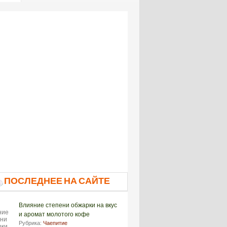
ПОСЛЕДНЕЕ НА САЙТЕ
Влияние степени обжарки на вкус
и аромат молотого кофе
Рубрика:
Чаепитие