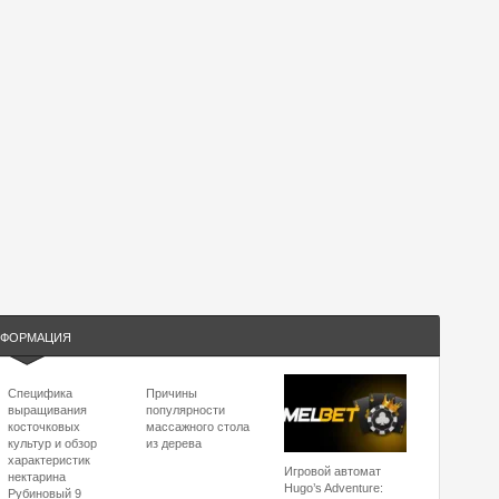
ФОРМАЦИЯ
Специфика
Причины
выращивания
популярности
косточковых
массажного стола
культур и обзор
из дерева
характеристик
Игровой автомат
нектарина
Hugo’s Adventure:
Рубиновый 9