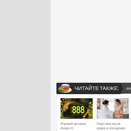
ЧИТАЙТЕ ТАКЖЕ:
ИН
Игровой автомат
Пластика после
Avalon II:
родов и похудения: