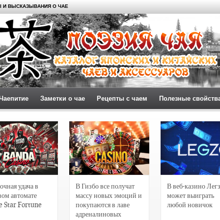
 И ВЫСКАЗЫВАНИЯ О ЧАЕ
Чаепитие
Заметки о чае
Рецепты с чаем
Полезные свойств
очная удача в
В Гизбо все получат
В веб-казино Лег
вом автомате
массу новых эмоций и
может выиграть
e Star Fortune
покупаются в лаве
любой новичок
адреналиновых