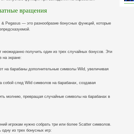
латные вращения
s & Pegasus — это разнообразие бонусных функций, которые
непредсказуемой.
 неожиданно получить один из трех случайных бонусов. Эти
 на экране:
яет на барабаны дополнительные символы Wild, увеличивая
а собой след Wild символов на барабанах, создавая
тить молнию, превращая случайные символы на барабанах в
ий игрокам нужно собрать три или более Scatter символов.
одну из трех бонусных игр: