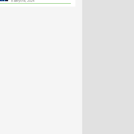
8 августа, 2024