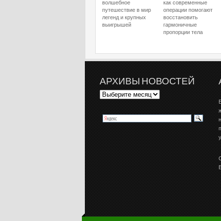
волшебное
как современные
путешествие в мир
операции помогают
легенд и крупных
восстановить
выигрышей
гармоничные
пропорции тела
АРХИВЫ НОВОСТЕЙ