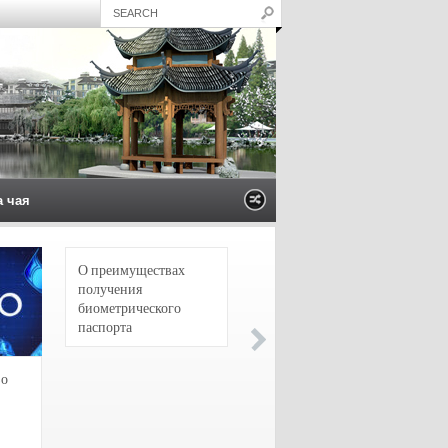
а чая
О преимуществах
4 сорта чая для
получения
настоящих гурманов
биометрического
паспорта
зо