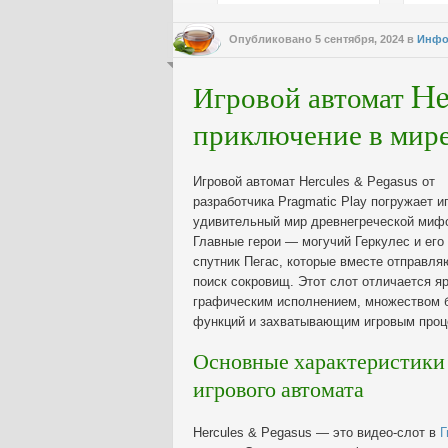
Опубликовано
5 сентября, 2024
в
Инфо
Игровой автомат He
приключение в мир
Игровой автомат Hercules & Pegasus от
разработчика Pragmatic Play погружает и
удивительный мир древнегреческой миф
Главные герои — могучий Геркулес и его
спутник Пегас, которые вместе отправля
поиск сокровищ. Этот слот отличается я
графическим исполнением, множеством 
функций и захватывающим игровым проц
Основные характеристики
игрового автомата
Hercules & Pegasus — это видео-слот в
Г