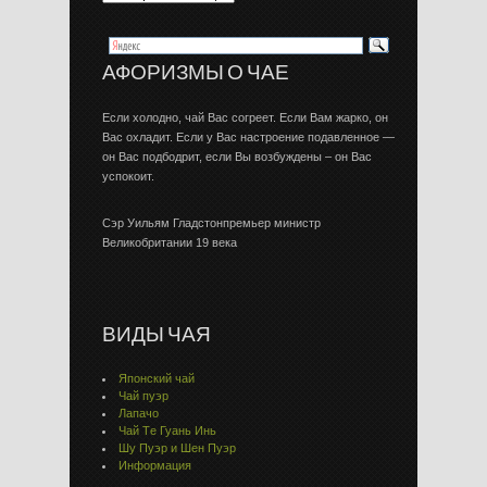
АФОРИЗМЫ О ЧАЕ
Если холодно, чай Вас согреет. Если Вам жарко, он
Вас охладит. Если у Вас настроение подавленное —
он Вас подбодрит, если Вы возбуждены – он Вас
успокоит.
Сэр Уильям Гладстонпремьер министр
Великобритании 19 века
ВИДЫ ЧАЯ
Японский чай
Чай пуэр
Лапачо
Чай Тe Гуaнь Инь
Шу Пуэр и Шен Пуэр
Информация