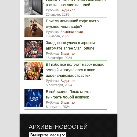
восстановление паролей
Рубрика:
Виды чая
25 марта, 2025
Почему домашний кофе часто
вкуснее, чем в кафе?
Рубрика:
Заметки о чае
19 марта, 2025
Загадочная удача в игровом
автомате Three Star Fortune
Рубрика:
Виды чая
18 октября, 2024
В Гизбо все получат массу новых
эмоций и покупаются в лаве
адреналиновых страстей
Рубрика:
Виды чая
5 сентября, 2024
В веб-казино Легзо может
выиграть любой новичок
Рубрика:
Виды чая
8 августа, 2024
АРХИВЫ НОВОСТЕЙ