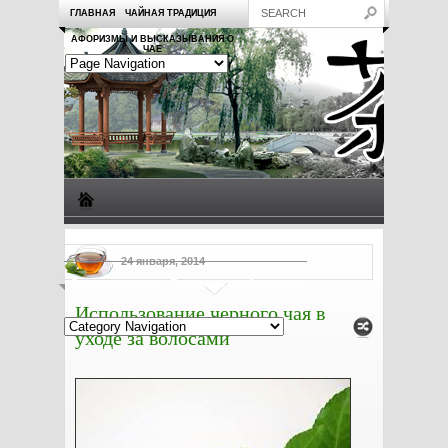
ГЛАВНАЯ
ЧАЙНАЯ ТРАДИЦИЯ
АФОРИЗМЫ И ВЫСКАЗЫВАНИЯ О
ЧАЕ
Виды чая
Посуда для чая
Чаепитие
Заметки о чае
24 января, 2014
Рецепты с чаем
Полезные свойства чая
Использование черного чая в
уходе за волосами