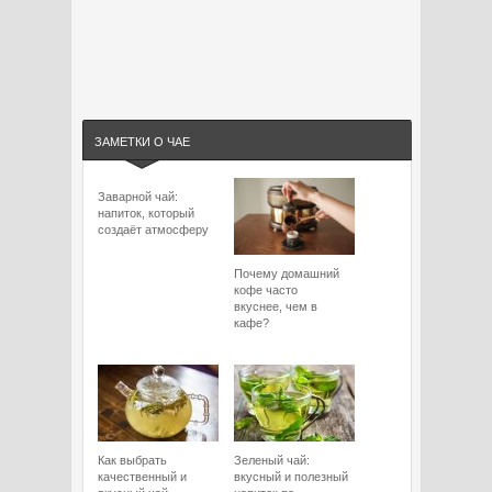
ЗАМЕТКИ О ЧАЕ
Заварной чай:
напиток, который
создаёт атмосферу
Почему домашний
кофе часто
вкуснее, чем в
кафе?
Как выбрать
Зеленый чай:
качественный и
вкусный и полезный