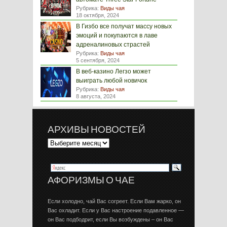
Рубрика:
Виды чая
18 октября, 2024
В Гизбо все получат массу новых
эмоций и покупаются в лаве
адреналиновых страстей
Рубрика:
Виды чая
5 сентября, 2024
В веб-казино Легзо может
выиграть любой новичок
Рубрика:
Виды чая
8 августа, 2024
АРХИВЫ НОВОСТЕЙ
АФОРИЗМЫ О ЧАЕ
Если холодно, чай Вас согреет. Если Вам жарко, он
Вас охладит. Если у Вас настроение подавленное —
он Вас подбодрит, если Вы возбуждены – он Вас