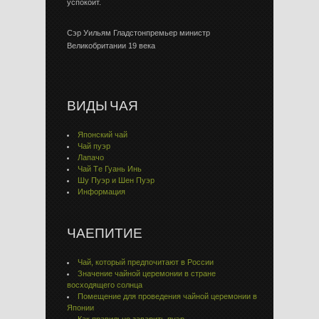
успокоит.
Сэр Уильям Гладстонпремьер министр
Великобритании 19 века
ВИДЫ ЧАЯ
Японский чай
Чай пуэр
Лапачо
Чай Тe Гуaнь Инь
Шу Пуэр и Шен Пуэр
Информация
ЧАЕПИТИЕ
Чай, который предпочитают в России
Значение чайной церемонии в стране
восходящего солнца
Помещение для проведения чайной церемонии в
Японии