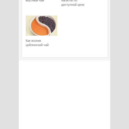
вкусный чай
напиток по
доступной цене
Как возник
цейлонский чай