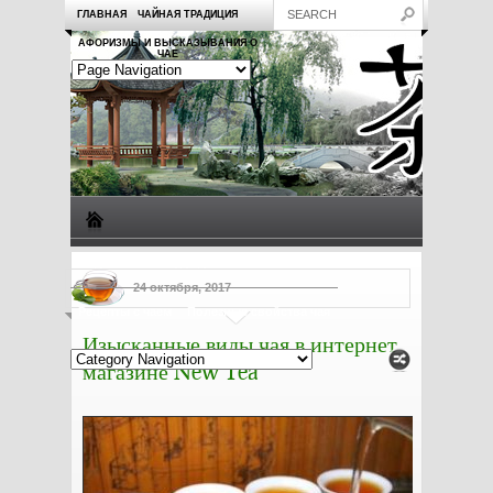
ГЛАВНАЯ
ЧАЙНАЯ ТРАДИЦИЯ
АФОРИЗМЫ И ВЫСКАЗЫВАНИЯ О
ЧАЕ
Виды чая
Посуда для чая
Чаепитие
Заметки о чае
24 октября, 2017
Рецепты с чаем
Полезные свойства чая
Изысканные виды чая в интернет
магазине New Tea