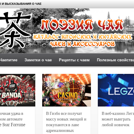
 И ВЫСКАЗЫВАНИЯ О ЧАЕ
Чаепитие
Заметки о чае
Рецепты с чаем
Полезные свойств
очная удача в
В Гизбо все получат
В веб-казино Лег
вом автомате
массу новых эмоций и
может выиграть
e Star Fortune
покупаются в лаве
любой новичок
адреналиновых