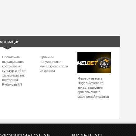
ФОРМАЦИЯ
Специфика
Причины
выращивания
популярности
косточковых
массажного стола
культур и обзор
из дерева
характеристик
Игровой автомат
нектарина
Hugo’s Adventure:
Рубиновый 9
захватывающее
приключение в
мире онлайн-слотов