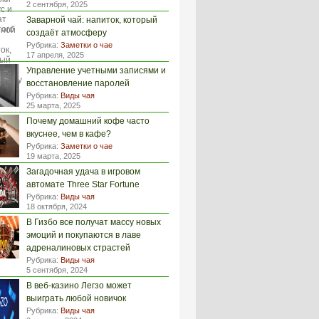
2 сентября, 2025
Заварной чай: напиток, который
создаёт атмосферу
Рубрика:
Заметки о чае
17 апреля, 2025
Управление учетными записями и
восстановление паролей
Рубрика:
Виды чая
25 марта, 2025
Почему домашний кофе часто
вкуснее, чем в кафе?
Рубрика:
Заметки о чае
19 марта, 2025
Загадочная удача в игровом
автомате Three Star Fortune
Рубрика:
Виды чая
18 октября, 2024
В Гизбо все получат массу новых
эмоций и покупаются в лаве
адреналиновых страстей
Рубрика:
Виды чая
5 сентября, 2024
В веб-казино Легзо может
выиграть любой новичок
Рубрика:
Виды чая