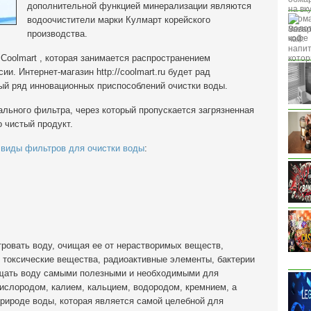
дополнительной функцией минерализации являются
водоочистители марки Кулмарт корейского
производства.
Сoolmart , которая занимается распространением
и. Интернет-магазин http://coolmart.ru будет рад
й ряд инновационных приспособлений очистки воды.
ального фильтра, через который пропускается загрязненная
о чистый продукт.
е
виды фильтров для очистки воды
:
овать воду, очищая ее от нерастворимых веществ,
е токсические вещества, радиоактивные элементы, бактерии
ащать воду самыми полезными и необходимыми для
ислородом, калием, кальцием, водородом, кремнием, а
природе воды, которая является самой целебной для