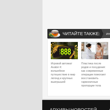
ЧИТАЙТЕ ТАКЖЕ:
ИН
Игровой автомат
Пластика после
Avalon II:
родов и похудения:
волшебное
как современные
путешествие в мир
операции помогают
легенд и крупных
восстановить
выигрышей
гармоничные
пропорции тела