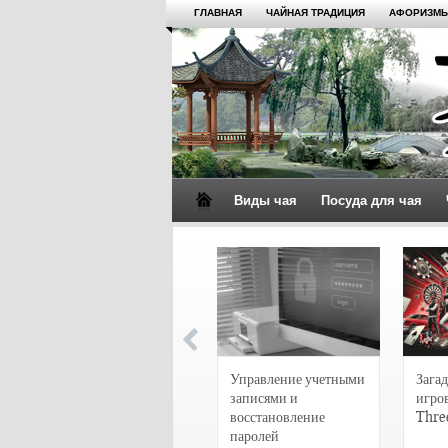
ГЛАВНАЯ
ЧАЙНАЯ ТРАДИЦИЯ
АФОРИЗМЫ
Виды чая
Посуда для чая
4 сорта чая для
настоящих гурманов
Управление учетными
Загад
записями и
игро
восстановление
Thre
паролей