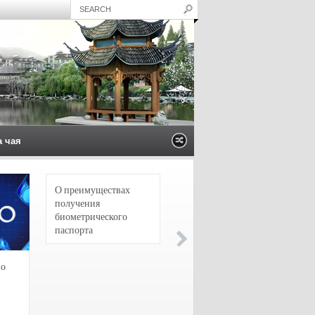
а чая
О преимуществах
4 сорта чая для
получения
настоящих гурманов
биометрического
паспорта
зо