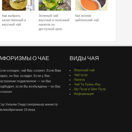
Как выбрать
Зеленый чай:
Как возник
качественный и
вкусный и полезный
цейлонский чай
вкусный чай
напиток по
доступной цене
АФОРИЗМЫ О ЧАЕ
ВИДЫ ЧАЯ
Японский чай
Если холодно, чай Вас согреет. Если Вам
Чай пуэр
жарко, он Вас охладит. Если у Вас
Лапачо
настроение подавленное — он Вас
Чай Тe Гуaнь Инь
подбодрит, если Вы возбуждены – он Вас
Шу Пуэр и Шен Пуэр
успокоит.
Информация
Сэр Уильям Гладстонпремьер министр
Великобритании 19 века