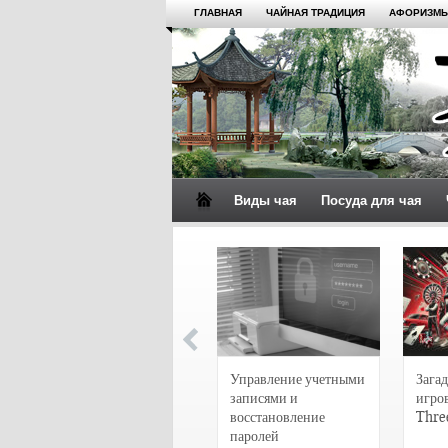
ГЛАВНАЯ
ЧАЙНАЯ ТРАДИЦИЯ
АФОРИЗМЫ
Виды чая
Посуда для чая
4 сорта чая для
настоящих гурманов
Управление учетными
Загад
записями и
игро
восстановление
Thre
паролей