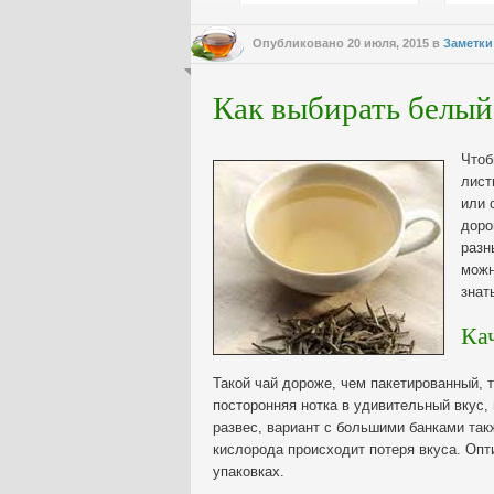
Опубликовано
20 июля, 2015
в
Заметки
Как выбирать белый
Чтоб
лист
или 
доро
разн
можн
знат
Ка
Такой чай дороже, чем пакетированный, 
посторонняя нотка в удивительный вкус,
развес, вариант с большими банками так
кислорода происходит потеря вкуса. Оп
упаковках.