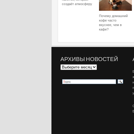
создаёт атмосферу
Почему домашний
кофе часто
вкуснее, чем в
кафе?
АРХИВЫ НОВОСТЕЙ