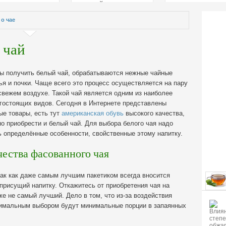
страстей
 о чае
 чай
ы получить белый чай, обрабатываются нежные чайные
ья и почки. Чаще всего это процесс осуществляется на пару
свежем воздухе. Такой чай является одним из наиболее
гостоящих видов.
Сегодня в Интернете представлены
ые товары, есть тут
американская обувь
высокого качества,
о приобрести и белый чай. Для выбора белого чая надо
ь определённые особенности, свойственные этому напитку.
чества фасованного чая
так как даже самым лучшим пакетиком всегда вносится
 присущий напитку. Откажитесь от приобретения чая на
же не самый лучший. Дело в том, что из-за воздействия
тимальным выбором будут минимальные порции в запаянных