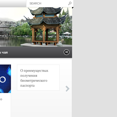
а чая
О преимуществах
4 сорта чая для
получения
настоящих гурманов
биометрического
паспорта
зо