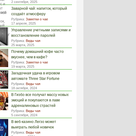
2 сентября, 2025
Заварной чай: напиток, который
создаёт атмосферу
Рубрика:
Заметки о чае
17 апреля, 2025
Управление учетными записями и
восстановление паролей
Рубрика:
Виды чая
25 марта, 2025
Почему домашний кофе часто
вкуснее, чем в кафе?
Рубрика:
Заметки о чае
19 марта, 2025
Загадочная удача в игровом
автомате Three Star Fortune
Рубрика:
Виды чая
18 октября, 2024
В Гизбо все получат массу новых
эмоций и покупаются в лаве
адреналиновых страстей
Рубрика:
Виды чая
5 сентября, 2024
В веб-казино Легзо может
выиграть любой новичок
Рубрика:
Виды чая