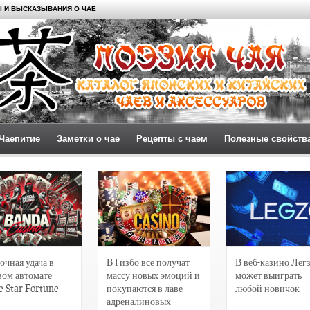
 И ВЫСКАЗЫВАНИЯ О ЧАЕ
Чаепитие
Заметки о чае
Рецепты с чаем
Полезные свойств
очная удача в
В Гизбо все получат
В веб-казино Лег
вом автомате
массу новых эмоций и
может выиграть
e Star Fortune
покупаются в лаве
любой новичок
адреналиновых