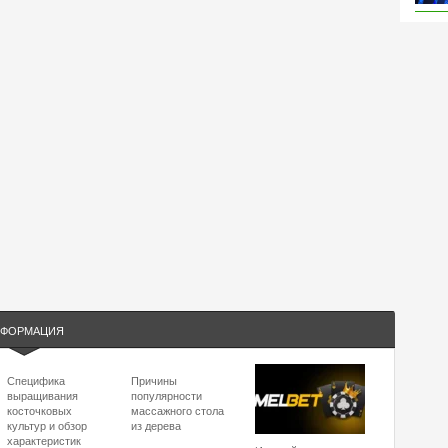
ФОРМАЦИЯ
Специфика
Причины
выращивания
популярности
косточковых
массажного стола
культур и обзор
из дерева
характеристик