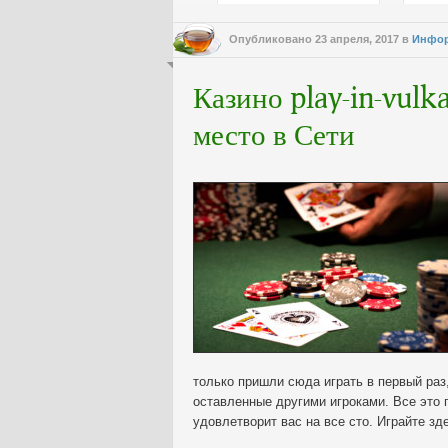
Опубликовано
23 апреля, 2017
в
Инфо
Казино play-in-vulk
место в Сети
только пришли сюда играть в первый раз
оставленные другими игроками. Все это 
удовлетворит вас на все сто. Играйте зд