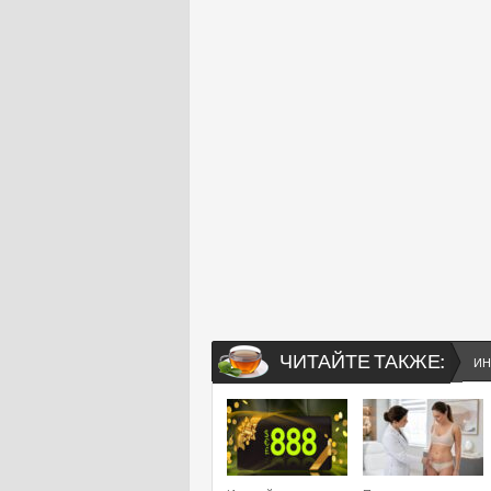
ЧИТАЙТЕ ТАКЖЕ:
ИН