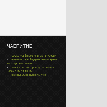
ЧАЕПИТИЕ
Чай, который предпочитают в России
Значение чайной церемонии в стране
восходящего солнца
Помещение для проведения чайной
церемонии в Японии
Как правильно заварить пуэр