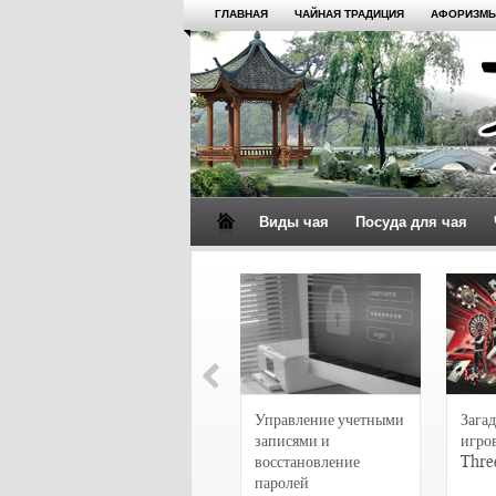
ГЛАВНАЯ
ЧАЙНАЯ ТРАДИЦИЯ
АФОРИЗМЫ
Виды чая
Посуда для чая
4 сорта чая для
настоящих гурманов
Управление учетными
Загад
записями и
игро
восстановление
Thre
паролей