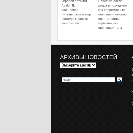
Игровой автомат
Пластика после
Avalon II:
родов и похудения:
волшебное
как современные
путешествие в мир
операции помогают
легенд и крупных
восстановить
выигрышей
гармоничные
пропорции тела
АРХИВЫ НОВОСТЕЙ