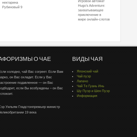
Игровой автомат
нектарина
Hugo’s Adventure:
Рубиновый 9
захватывающее
приключение в
мире онлайн-слотов
АФОРИЗМЫ О ЧАЕ
ВИДЫ ЧАЯ
Японский чай
Если холодно, чай Вас согреет. Если Вам
Чай пуэр
жарко, он Вас охладит. Если у Вас
Лапачо
настроение подавленное — он Вас
Чай Тe Гуaнь Инь
подбодрит, если Вы возбуждены – он Вас
Шу Пуэр и Шен Пуэр
успокоит.
Информация
Сэр Уильям Гладстонпремьер министр
Великобритании 19 века