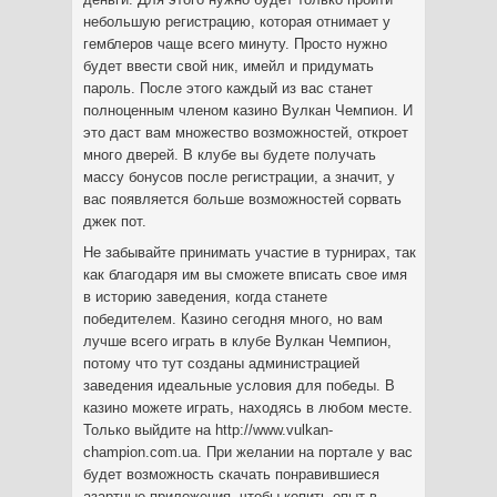
небольшую регистрацию, которая отнимает у
гемблеров чаще всего минуту. Просто нужно
будет ввести свой ник, имейл и придумать
пароль. После этого каждый из вас станет
полноценным членом казино Вулкан Чемпион. И
это даст вам множество возможностей, откроет
много дверей. В клубе вы будете получать
массу бонусов после регистрации, а значит, у
вас появляется больше возможностей сорвать
джек пот.
Не забывайте принимать участие в турнирах, так
как благодаря им вы сможете вписать свое имя
в историю заведения, когда станете
победителем. Казино сегодня много, но вам
лучше всего играть в клубе Вулкан Чемпион,
потому что тут созданы администрацией
заведения идеальные условия для победы. В
казино можете играть, находясь в любом месте.
Только выйдите на http://www.vulkan-
champion.com.ua. При желании на портале у вас
будет возможность скачать понравившиеся
азартные приложения, чтобы копить опыт в