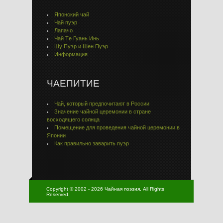
Японский чай
Чай пуэр
Лапачо
Чай Тe Гуaнь Инь
Шу Пуэр и Шен Пуэр
Информация
ЧАЕПИТИЕ
Чай, который предпочитают в России
Значение чайной церемонии в стране
восходящего солнца
Помещение для проведения чайной церемонии в
Японии
Как правильно заварить пуэр
Copyright © 2002 - 2026 Чайная поэзия, All Rights
Reserved.