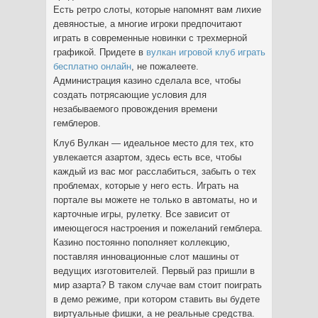
Есть ретро слоты, которые напомнят вам лихие
девяностые, а многие игроки предпочитают
играть в современные новинки с трехмерной
графикой. Придете в
вулкан игровой клуб играть
бесплатно онлайн
, не пожалеете.
Администрация казино сделала все, чтобы
создать потрясающие условия для
незабываемого провождения времени
гемблеров.
Клуб Вулкан — идеальное место для тех, кто
увлекается азартом, здесь есть все, чтобы
каждый из вас мог расслабиться, забыть о тех
проблемах, которые у него есть. Играть на
портале вы можете не только в автоматы, но и
карточные игры, рулетку. Все зависит от
имеющегося настроения и пожеланий гемблера.
Казино постоянно пополняет коллекцию,
поставляя инновационные слот машины от
ведущих изготовителей. Первый раз пришли в
мир азарта? В таком случае вам стоит поиграть
в демо режиме, при котором ставить вы будете
виртуальные фишки, а не реальные средства.