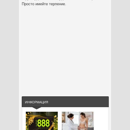
Просто имейте терпение.
ИНФОРМАЦИЯ