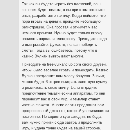
Так как вы будете играть без вложений, ваш
кошелек будет целым, а вы при этом накопите
опыт, разработаете тактику. Когда поймете, что
пора играть на деньги, пройдите небольшую
регистрацию. Она простая и отнимет у вас
немного времени. Нужно будет только игроку
написать пароль и электронку. Приходите сюда
и выигрывайте. Думаете, нельзя победить
слоты. Тогда вы ошибаетесь, потому что в
казино Вулкан выигрывают многие.
Приводите на free-vulkanclub.com своих друзей,
чтобы было веселее играть и побеждать. Казино
Вулкан предложит вам массу бонусов. Значит,
можно будет быстрее выиграть заветную сумму
и реализовать свою мечту. Если отдадите
предпочтение тематическим аппаратам, то они
перенесут вас в свой мир, и гемблер станет
частью сюжета. Многие слоты предложат вам
прогрессивный джек пот, который увеличивается
постоянно. Не сорвете куш сегодня, не беда,
вам нужно прийти сюда завтра и продолжить
игру, и удача точно будет на вашей стороне.