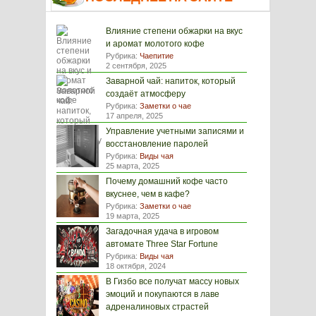
Влияние степени обжарки на вкус
и аромат молотого кофе
Рубрика:
Чаепитие
2 сентября, 2025
Заварной чай: напиток, который
создаёт атмосферу
Рубрика:
Заметки о чае
17 апреля, 2025
Управление учетными записями и
восстановление паролей
Рубрика:
Виды чая
25 марта, 2025
Почему домашний кофе часто
вкуснее, чем в кафе?
Рубрика:
Заметки о чае
19 марта, 2025
Загадочная удача в игровом
автомате Three Star Fortune
Рубрика:
Виды чая
18 октября, 2024
В Гизбо все получат массу новых
эмоций и покупаются в лаве
адреналиновых страстей