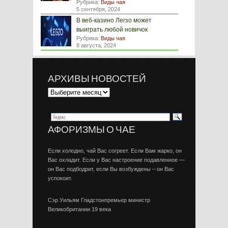
Рубрика:
Виды чая
5 сентября, 2024
В веб-казино Легзо может
выиграть любой новичок
Рубрика:
Виды чая
8 августа, 2024
АРХИВЫ НОВОСТЕЙ
АФОРИЗМЫ О ЧАЕ
Если холодно, чай Вас согреет. Если Вам жарко, он
Вас охладит. Если у Вас настроение подавленное —
он Вас подбодрит, если Вы возбуждены – он Вас
успокоит.
Сэр Уильям Гладстонпремьер министр
Великобритании 19 века