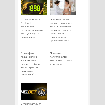
Игровой автомат
Пластика после
Avalon II:
родов и похудения:
волшебное
как современные
путешествие в мир
операции помогают
легенд и крупных
восстановить
выигрышей
гармоничные
пропорции тела
Специфика
Причины
выращивания
популярности
косточковых
массажного стола
культур и обзор
из дерева
характеристик
нектарина
Рубиновый 9
Игровой автомат