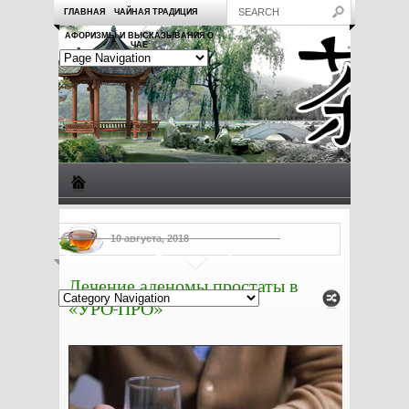
ГЛАВНАЯ
ЧАЙНАЯ ТРАДИЦИЯ
АФОРИЗМЫ И ВЫСКАЗЫВАНИЯ О
ЧАЕ
Виды чая
Посуда для чая
Чаепитие
Заметки о чае
10 августа, 2018
Рецепты с чаем
Полезные свойства чая
Лечение аденомы простаты в
«УРО-ПРО»