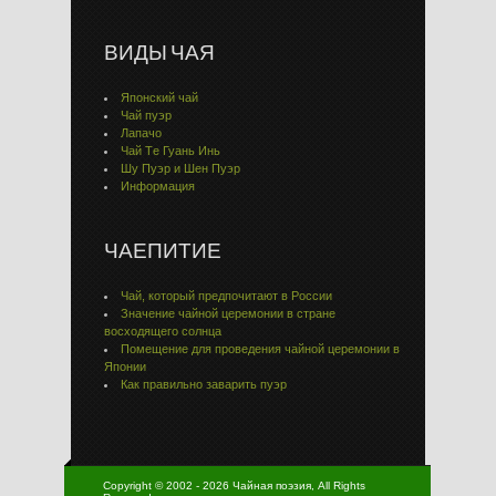
ВИДЫ ЧАЯ
Японский чай
Чай пуэр
Лапачо
Чай Тe Гуaнь Инь
Шу Пуэр и Шен Пуэр
Информация
ЧАЕПИТИЕ
Чай, который предпочитают в России
Значение чайной церемонии в стране
восходящего солнца
Помещение для проведения чайной церемонии в
Японии
Как правильно заварить пуэр
Copyright © 2002 - 2026 Чайная поэзия, All Rights