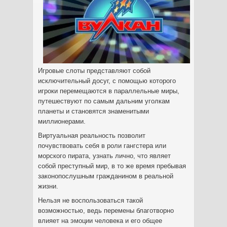
Игровые слоты представляют собой
исключительный досуг, с помощью которого
игроки перемещаются в параллельные миры,
путешествуют по самым дальним уголкам
планеты и становятся знаменитыми
миллионерами.
Виртуальная реальность позволит
почувствовать себя в роли гангстера или
морского пирата, узнать лично, что являет
собой преступный мир, в то же время пребывая
законопослушным гражданином в реальной
жизни.
Нельзя не воспользоваться такой
возможностью, ведь перемены благотворно
влияет на эмоции человека и его общее