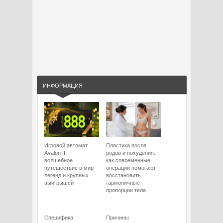
ИНФОРМАЦИЯ
Игровой автомат
Пластика после
Avalon II:
родов и похудения:
волшебное
как современные
путешествие в мир
операции помогают
легенд и крупных
восстановить
выигрышей
гармоничные
пропорции тела
Специфика
Причины