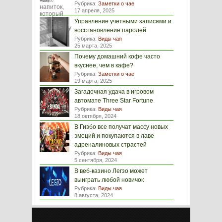
Рубрика:
Заметки о чае
17 апреля, 2025
Управление учетными записями и
восстановление паролей
Рубрика:
Виды чая
25 марта, 2025
Почему домашний кофе часто
вкуснее, чем в кафе?
Рубрика:
Заметки о чае
19 марта, 2025
Загадочная удача в игровом
автомате Three Star Fortune
Рубрика:
Виды чая
18 октября, 2024
В Гизбо все получат массу новых
эмоций и покупаются в лаве
адреналиновых страстей
Рубрика:
Виды чая
5 сентября, 2024
В веб-казино Легзо может
выиграть любой новичок
Рубрика:
Виды чая
8 августа, 2024