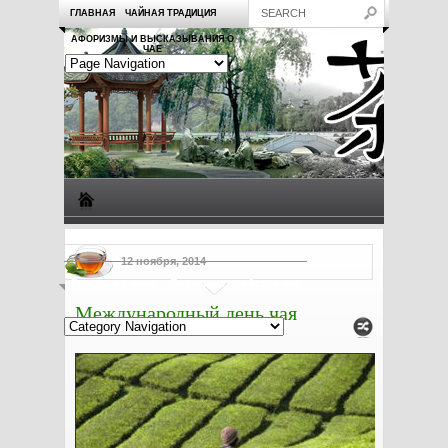
ГЛАВНАЯ
ЧАЙНАЯ ТРАДИЦИЯ
АФОРИЗМЫ И ВЫСКАЗЫВАНИЯ О
ЧАЕ
Виды чая
Посуда для чая
Чаепитие
Заметки о чае
12 ноября, 2014
Рецепты с чаем
Полезные свойства чая
Международный день чая