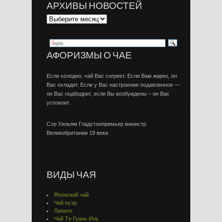
АРХИВЫ НОВОСТЕЙ
АФОРИЗМЫ О ЧАЕ
Если холодно, чай Вас согреет. Если Вам жарко, он
Вас охладит. Если у Вас настроение подавленное —
он Вас подбодрит, если Вы возбуждены – он Вас
успокоит.
Сэр Уильям Гладстонпремьер министр
Великобритании 19 века
ВИДЫ ЧАЯ
Японский чай
Чай пуэр
Лапачо
Чай Тe Гуaнь Инь