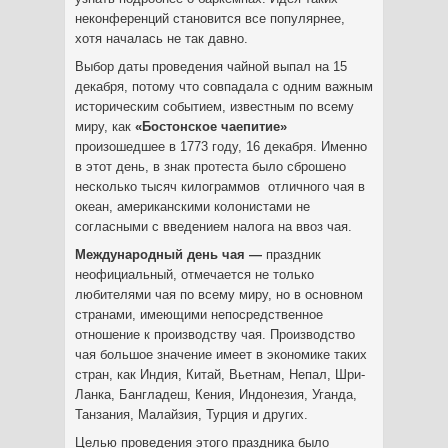
неконференций становится все популярнее,
хотя началась не так давно.
Выбор даты проведения чайной выпал на 15
декабря, потому что совпадала с одним важным
историческим событием, известным по всему
миру, как
«Бостонское чаепитие»
произошедшее в 1773 году, 16 декабря. Именно
в этот день, в знак протеста было сброшено
несколько тысяч килограммов отличного чая в
океан, американскими колонистами не
согласными с введением налога на ввоз чая.
Международный день чая —
праздник
неофициальный, отмечается не только
любителями чая по всему миру, но в основном
странами, имеющими непосредственное
отношение к производству чая. Производство
чая большое значение имеет в экономике таких
стран, как Индия, Китай, Вьетнам, Непал, Шри-
Ланка, Бангладеш, Кения, Индонезия, Уганда,
Танзания, Малайзия, Турция и других.
Целью проведения этого праздника было