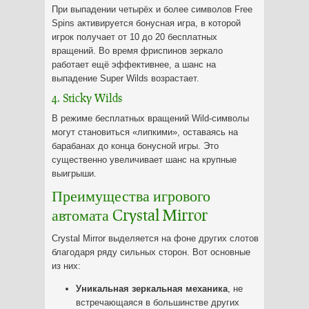
При выпадении четырёх и более символов Free
Spins активируется бонусная игра, в которой
игрок получает от 10 до 20 бесплатных
вращений. Во время фриспинов зеркало
работает ещё эффективнее, а шанс на
выпадение Super Wilds возрастает.
4. Sticky Wilds
В режиме бесплатных вращений Wild-символы
могут становиться «липкими», оставаясь на
барабанах до конца бонусной игры. Это
существенно увеличивает шанс на крупные
выигрыши.
Преимущества игрового
автомата Crystal Mirror
Crystal Mirror выделяется на фоне других слотов
благодаря ряду сильных сторон. Вот основные
из них:
Уникальная зеркальная механика
, не
встречающаяся в большинстве других