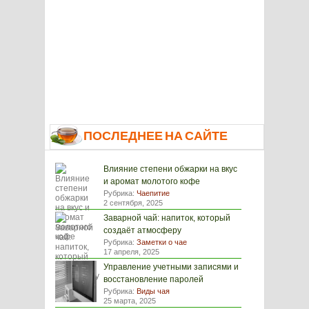
ПОСЛЕДНЕЕ НА САЙТЕ
Влияние степени обжарки на вкус
и аромат молотого кофе
Рубрика:
Чаепитие
2 сентября, 2025
Заварной чай: напиток, который
создаёт атмосферу
Рубрика:
Заметки о чае
17 апреля, 2025
Управление учетными записями и
восстановление паролей
Рубрика:
Виды чая
25 марта, 2025