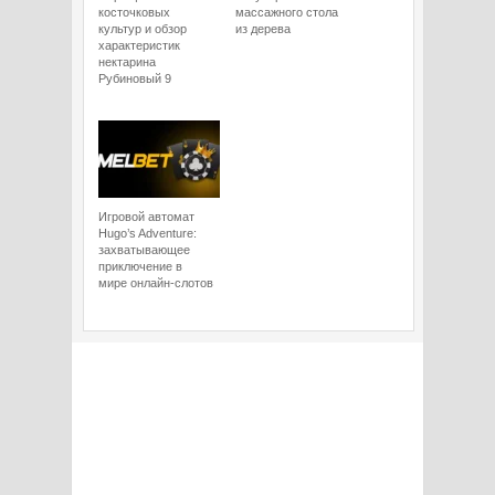
косточковых
массажного стола
культур и обзор
из дерева
характеристик
нектарина
Рубиновый 9
Игровой автомат
Hugo’s Adventure:
захватывающее
приключение в
мире онлайн-слотов