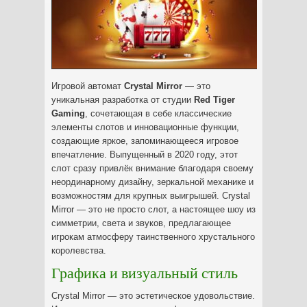
Игровой автомат
Crystal Mirror
— это
уникальная разработка от студии
Red Tiger
Gaming
, сочетающая в себе классические
элементы слотов и инновационные функции,
создающие яркое, запоминающееся игровое
впечатление. Выпущенный в 2020 году, этот
слот сразу привлёк внимание благодаря своему
неординарному дизайну, зеркальной механике и
возможностям для крупных выигрышей. Crystal
Mirror — это не просто слот, а настоящее шоу из
симметрии, света и звуков, предлагающее
игрокам атмосферу таинственного хрустального
королевства.
Графика и визуальный стиль
Crystal Mirror — это эстетическое удовольствие.