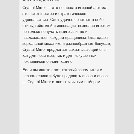
Crystal Mirror — это не просто игровой автомат,
это эстетическое и стратегическое
удовольствие. Слот удачно сочетает в себе
стиль, геймплей и инновации, позволяя игрокам
не только получать выигрыши, но и
наслаждаться каждым вращением. Благодаря
зеркальной механике и разнообразным бонусам,
Crystal Mirror предлагает захватывающий опыт
как для новичков, так и для искушённых
поклонников онлайн-казино.
Если вы ищете слот, который запомнится с
первого спина и будет радовать снова и снова
— Crystal Mirror станет отличным выбором.