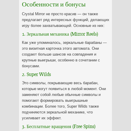
Особенности и бонусы
Crystal Mirror не просто красив — он также
предлагает ряд интересных функций, делающих
игру более захватывающей. Основные из них:
1. Зеркальная механика (Mirror Reels)
Как уже упоминалось, зеркальные барабаны —
это визитная карточка этого автомата. Они
создают больше шансов на совпадения и
крупные выигрыши, особенно в сочетании с
бонусами.
2. Super Wilds
Это символы, покрывающие весь барабан,
которые могут появиться в любой момент. Они
заменяют собой любые обычные символы и
помогают формировать выигрышные
комбинации. Более того, Super Wilds также
подчиняются зеркальной механике, что
усиливает их эффект.
3. Бесплатные вращения (Free Spins)