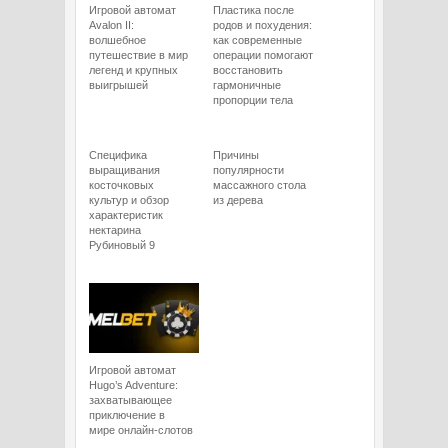
Игровой автомат
Пластика после
Avalon II:
родов и похудения:
волшебное
как современные
путешествие в мир
операции помогают
легенд и крупных
восстановить
выигрышей
гармоничные
пропорции тела
Специфика
Причины
выращивания
популярности
косточковых
массажного стола
культур и обзор
из дерева
характеристик
нектарина
Рубиновый 9
Игровой автомат
Hugo’s Adventure:
захватывающее
приключение в
мире онлайн-слотов