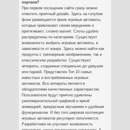
портала?
При первом посещении сайта сразу можно
отметить приятный дизайн. Здесь на голубом
фоне размещается яркие игровые автоматы,
которые привлекают своим мерцанием и
притягивают, словно магнит. Слоты удобно
распределены по категориям. Существует
возможность выбрать игровые автоматы, в
зависимости от жанра. Здесь можно найти как
продукты с трехмерным изображением, так и
классические разработки. Существуют
аппараты, созданные специально дл девушек
или парней. Представлен Топ 10 самых
известных и востребованных игровых
автоматов. Все аппараты являются
обладателями качественных характеристик.
Пользователи будут приятно удивлены
умопомрачительной графикой и яркой
анимацией, прекрасным звучанием и удобным
функционалом. И без того широкая коллекция
игровых автоматов регулярно пополняется.
Разработчики не упускают возможность
порадовать своих поклонников новинками. А