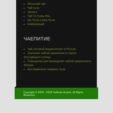
Японский чай
Чай пуэр
Лапачо
Чай Тe Гуaнь Инь
Шу Пуэр и Шен Пуэр
Информация
ЧАЕПИТИЕ
Чай, который предпочитают в России
Значение чайной церемонии в стране
восходящего солнца
Помещение для проведения чайной церемонии в
Японии
Как правильно заварить пуэр
Copyright © 2002 - 2026 Чайная поэзия, All Rights
Reserved.