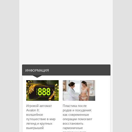
ИНФОРМАЦИЯ
Игровой автомат
Пластика после
Avalon II:
родов и похудения:
волшебное
как современные
путешествие в мир
операции помогают
легенд и крупных
восстановить
выигрышей
гармоничные