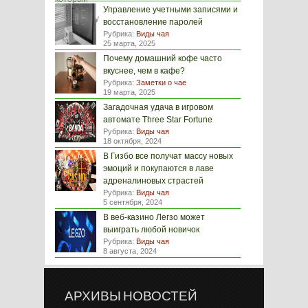
Управление учетными записями и
восстановление паролей
Рубрика:
Виды чая
25 марта, 2025
Почему домашний кофе часто
вкуснее, чем в кафе?
Рубрика:
Заметки о чае
19 марта, 2025
Загадочная удача в игровом
автомате Three Star Fortune
Рубрика:
Виды чая
18 октября, 2024
В Гизбо все получат массу новых
эмоций и покупаются в лаве
адреналиновых страстей
Рубрика:
Виды чая
5 сентября, 2024
В веб-казино Легзо может
выиграть любой новичок
Рубрика:
Виды чая
8 августа, 2024
АРХИВЫ НОВОСТЕЙ