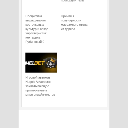
пропорции тела
Специфика
Причины
выращивания
популярности
косточковых
массажного стола
культур и обзор
из дерева
характеристик
нектарина
Рубиновый 9
Игровой автомат
Hugo’s Adventure:
захватывающее
приключение в
мире онлайн-слотов