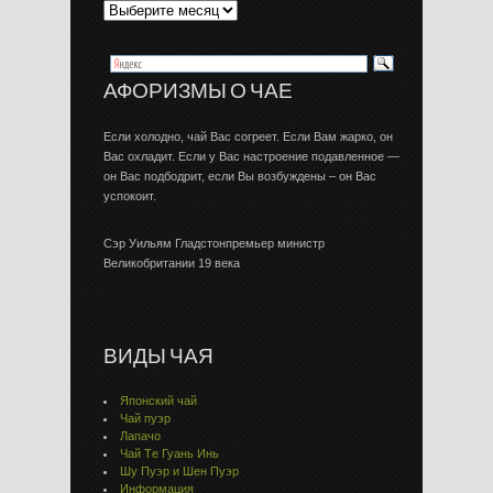
АФОРИЗМЫ О ЧАЕ
Если холодно, чай Вас согреет. Если Вам жарко, он
Вас охладит. Если у Вас настроение подавленное —
он Вас подбодрит, если Вы возбуждены – он Вас
успокоит.
Сэр Уильям Гладстонпремьер министр
Великобритании 19 века
ВИДЫ ЧАЯ
Японский чай
Чай пуэр
Лапачо
Чай Тe Гуaнь Инь
Шу Пуэр и Шен Пуэр
Информация