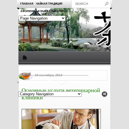
ГЛАВНАЯ
ЧАЙНАЯ ТРАДИЦИЯ
АФОРИЗМЫ И ВЫСКАЗЫВАНИЯ О
ЧАЕ
Виды чая
Посуда для чая
Чаепитие
Заметки о чае
24 сентября, 2014
Рецепты с чаем
Полезные свойства чая
Основные услуги ветеринарной
клиники