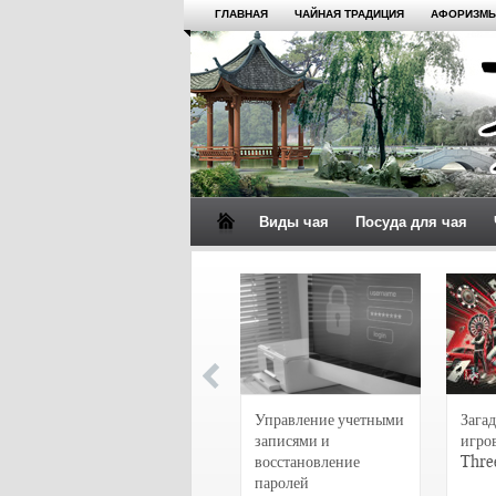
ГЛАВНАЯ
ЧАЙНАЯ ТРАДИЦИЯ
АФОРИЗМЫ
Виды чая
Посуда для чая
4 сорта чая для
настоящих гурманов
Управление учетными
Загад
записями и
игро
восстановление
Thre
паролей