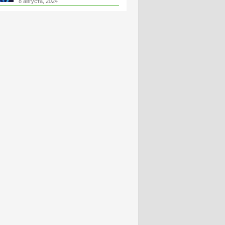
8 августа, 2024