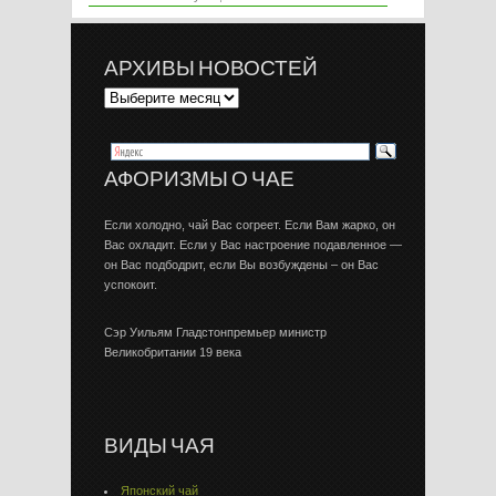
АРХИВЫ НОВОСТЕЙ
АФОРИЗМЫ О ЧАЕ
Если холодно, чай Вас согреет. Если Вам жарко, он
Вас охладит. Если у Вас настроение подавленное —
он Вас подбодрит, если Вы возбуждены – он Вас
успокоит.
Сэр Уильям Гладстонпремьер министр
Великобритании 19 века
ВИДЫ ЧАЯ
Японский чай