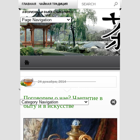
ГЛАВНАЯ
ЧАЙНАЯ ТРАДИЦИЯ
АФОРИЗМЫ И ВЫСКАЗЫВАНИЯ О
ЧАЕ
Виды чая
Посуда для чая
Чаепитие
Заметки о чае
24 декабря, 2014
Рецепты с чаем
Полезные свойства чая
Поговорим о чае? Чаепитие в
быту и в искусстве