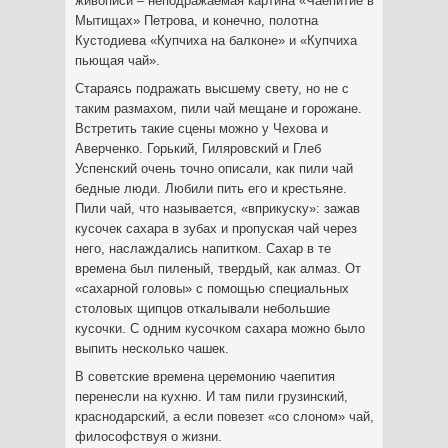
живописи – неподражаемая картина «Чаепитие в
Мытищах» Петрова, и конечно, полотна
Кустодиева «Купчиха на балконе» и «Купчиха
пьющая чай».
Стараясь подражать высшему свету, но не с
таким размахом, пили чай мещане и горожане.
Встретить такие сцены можно у Чехова и
Аверченко. Горький, Гиляровский и Глеб
Успенский очень точно описали, как пили чай
бедные люди. Любили пить его и крестьяне.
Пили чай, что называется, «вприкуску»: зажав
кусочек сахара в зубах и пропуская чай через
него, наслаждались напитком. Сахар в те
времена был пиленый, твердый, как алмаз. От
«сахарной головы» с помощью специальных
столовых щипцов откалывали небольшие
кусочки. С одним кусочком сахара можно было
выпить несколько чашек.
В советские времена церемонию чаепития
перенесли на кухню. И там пили грузинский,
краснодарский, а если повезет «со слоном» чай,
философствуя о жизни.