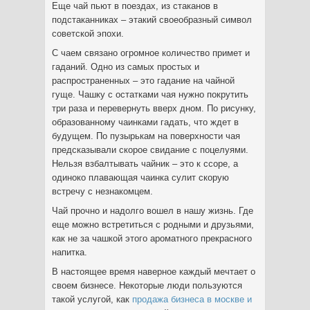
Еще чай пьют в поездах, из стаканов в
подстаканниках – этакий своеобразный символ
советской эпохи.
С чаем связано огромное количество примет и
гаданий. Одно из самых простых и
распространенных – это гадание на чайной
гуще. Чашку с остатками чая нужно покрутить
три раза и перевернуть вверх дном. По рисунку,
образованному чаинками гадать, что ждет в
будущем. По пузырькам на поверхности чая
предсказывали скорое свидание с поцелуями.
Нельзя взбалтывать чайник – это к ссоре, а
одиноко плавающая чаинка сулит скорую
встречу с незнакомцем.
Чай прочно и надолго вошел в нашу жизнь. Где
еще можно встретиться с родными и друзьями,
как не за чашкой этого ароматного прекрасного
напитка.
В настоящее время наверное каждый мечтает о
своем бизнесе. Некоторые люди пользуются
такой услугой, как
продажа бизнеса в москве и