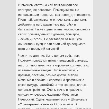
В высшем свете на чай приглашали все
благородное собрание. Помещики так же
использовали чаепитие, как повод для общения.
Пили чай, закусывая его печеньем, вареньем,
добавляя в него различные настойки и
бальзамы. Такие сцены очень хорошо описали в
своих произведениях Тургенев, Гончаров,
Лесков и Гоголь. Не отставали от высшего
общества и купцы: эти пили чай до седьмого
пота и с обильной закуской.
Чаепитие для них было целым событием.
Поэтому поводу кипятился ведерный самовар,
на стол выставлялись в огромных количествах
всевозможные заедки. Это и конфеты, и
пряники, пастила, разные орехи, яблоки
моченые и свежие, непременно графинчик с
какой-нибудь настойкой, а так же икра, балык,
соленые грибочки. Очень точно и красочно
описал купеческое чаепитие Мельников-
Печерский. Сцены чаепития есть у Шишкова в
«Угрюм-реке», в пьесах Островского. В