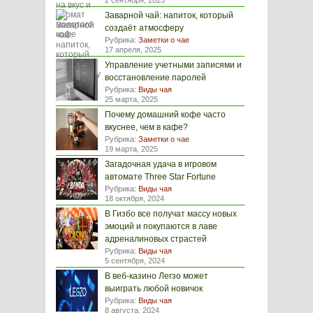
2 сентября, 2025
Заварной чай: напиток, который
создаёт атмосферу
Рубрика:
Заметки о чае
17 апреля, 2025
Управление учетными записями и
восстановление паролей
Рубрика:
Виды чая
25 марта, 2025
Почему домашний кофе часто
вкуснее, чем в кафе?
Рубрика:
Заметки о чае
19 марта, 2025
Загадочная удача в игровом
автомате Three Star Fortune
Рубрика:
Виды чая
18 октября, 2024
В Гизбо все получат массу новых
эмоций и покупаются в лаве
адреналиновых страстей
Рубрика:
Виды чая
5 сентября, 2024
В веб-казино Легзо может
выиграть любой новичок
Рубрика:
Виды чая
8 августа, 2024