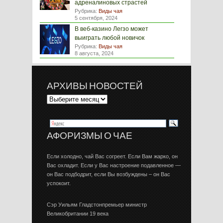
адреналиновых страстей
Рубрика:
Виды чая
5 сентября, 2024
В веб-казино Легзо может
выиграть любой новичок
Рубрика:
Виды чая
8 августа, 2024
АРХИВЫ НОВОСТЕЙ
АФОРИЗМЫ О ЧАЕ
Если холодно, чай Вас согреет. Если Вам жарко, он
Вас охладит. Если у Вас настроение подавленное —
он Вас подбодрит, если Вы возбуждены – он Вас
успокоит.
Сэр Уильям Гладстонпремьер министр
Великобритании 19 века