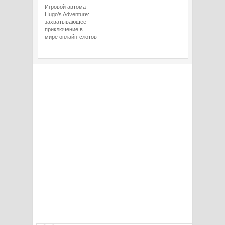
Игровой автомат
Hugo’s Adventure:
захватывающее
приключение в
мире онлайн-слотов