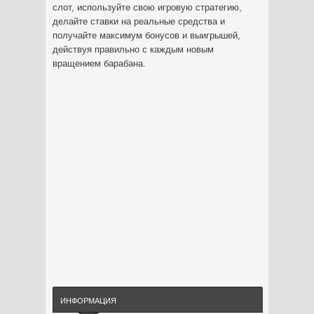
слот, используйте свою игровую стратегию,
делайте ставки на реальные средства и
получайте максимум бонусов и выигрышей,
действуя правильно с каждым новым
вращением барабана.
ИНФОРМАЦИЯ