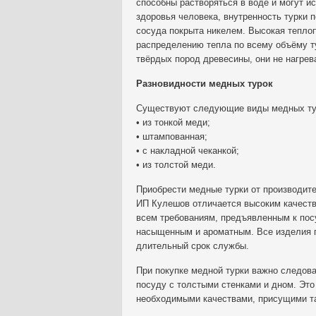
способны растворяться в воде и могут ис
здоровья человека, внутренность турки 
сосуда покрыта никелем. Высокая тепло
распределению тепла по всему объёму ту
твёрдых пород древесины, они не нагрев
Разновидности медных турок
Существуют следующие виды медных тур
• из тонкой меди;
• штампованная;
• с накладной чеканкой;
• из толстой меди.
Приобрести медные турки от производит
ИП Кулешов отличается высоким качеств
всем требованиям, предъявленным к посу
насыщенным и ароматным. Все изделия п
длительный срок службы.
При покупке медной турки важно следов
посуду с толстыми стенками и дном. Это
необходимыми качествами, присущими та