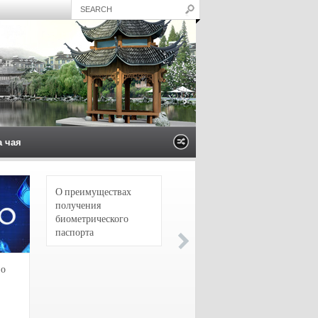
а чая
О преимуществах
4 сорта чая для
получения
настоящих гурманов
биометрического
паспорта
зо