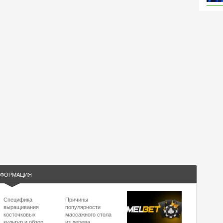
ФОРМАЦИЯ
Специфика
Причины
выращивания
популярности
косточковых
массажного стола
культур и обзор
из дерева