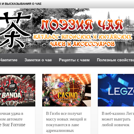
 И ВЫСКАЗЫВАНИЯ О ЧАЕ
Чаепитие
Заметки о чае
Рецепты с чаем
Полезные свойств
очная удача в
В Гизбо все получат
В веб-казино Лег
вом автомате
массу новых эмоций и
может выиграть
e Star Fortune
покупаются в лаве
любой новичок
адреналиновых