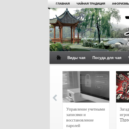
ГЛАВНАЯ
ЧАЙНАЯ ТРАДИЦИЯ
АФОРИЗМЫ
Виды чая
Посуда для чая
4 сорта чая для
настоящих гурманов
Управление учетными
Загад
записями и
игро
восстановление
Thre
паролей