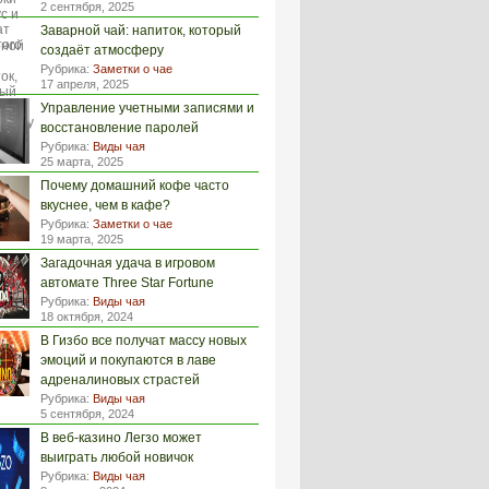
2 сентября, 2025
Заварной чай: напиток, который
создаёт атмосферу
Рубрика:
Заметки о чае
17 апреля, 2025
Управление учетными записями и
восстановление паролей
Рубрика:
Виды чая
25 марта, 2025
Почему домашний кофе часто
вкуснее, чем в кафе?
Рубрика:
Заметки о чае
19 марта, 2025
Загадочная удача в игровом
автомате Three Star Fortune
Рубрика:
Виды чая
18 октября, 2024
В Гизбо все получат массу новых
эмоций и покупаются в лаве
адреналиновых страстей
Рубрика:
Виды чая
5 сентября, 2024
В веб-казино Легзо может
выиграть любой новичок
Рубрика:
Виды чая