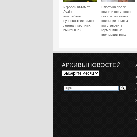
Игровой автомат
Пластика после
Avalon II:
родов и похудения:
волшебное
как современные
путешествие в мир
операции помогают
легенд и крупных
восстановить
выигрышей
гармоничные
пропорции тела
АРХИВЫ НОВОСТЕЙ