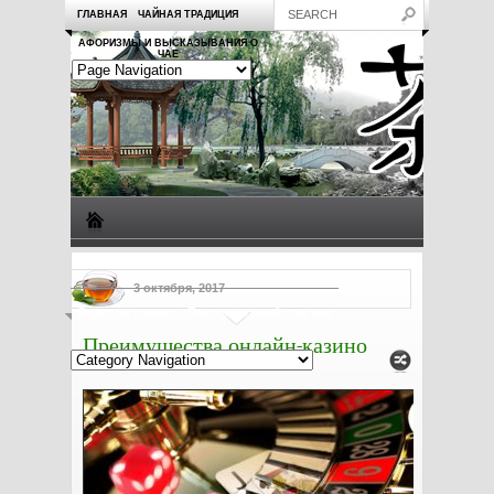
ГЛАВНАЯ
ЧАЙНАЯ ТРАДИЦИЯ
АФОРИЗМЫ И ВЫСКАЗЫВАНИЯ О
ЧАЕ
Виды чая
Посуда для чая
Чаепитие
Заметки о чае
3 октября, 2017
Рецепты с чаем
Полезные свойства чая
Преимущества онлайн-казино