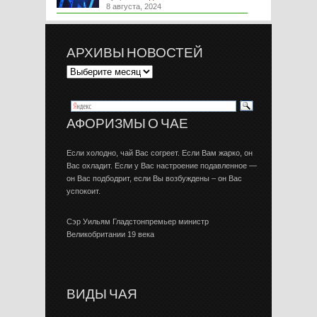
8 августа, 2024
АРХИВЫ НОВОСТЕЙ
АФОРИЗМЫ О ЧАЕ
Если холодно, чай Вас согреет. Если Вам жарко, он
Вас охладит. Если у Вас настроение подавленное —
он Вас подбодрит, если Вы возбуждены – он Вас
успокоит.
Сэр Уильям Гладстонпремьер министр
Великобритании 19 века
ВИДЫ ЧАЯ