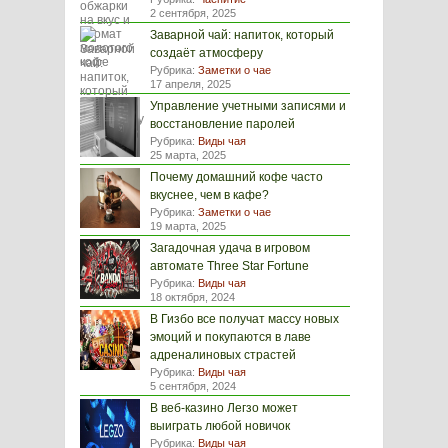
2 сентября, 2025
Заварной чай: напиток, который
создаёт атмосферу
Рубрика:
Заметки о чае
17 апреля, 2025
Управление учетными записями и
восстановление паролей
Рубрика:
Виды чая
25 марта, 2025
Почему домашний кофе часто
вкуснее, чем в кафе?
Рубрика:
Заметки о чае
19 марта, 2025
Загадочная удача в игровом
автомате Three Star Fortune
Рубрика:
Виды чая
18 октября, 2024
В Гизбо все получат массу новых
эмоций и покупаются в лаве
адреналиновых страстей
Рубрика:
Виды чая
5 сентября, 2024
В веб-казино Легзо может
выиграть любой новичок
Рубрика:
Виды чая