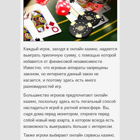
Каждый игрок, заходя в онлайн казино, надеется
выиграть приличную сумму, с помощью которой
избавится от финансовой независимости.
Известно, что игровые аппараты запрещены
законом, но интернета данный закон не
касается, и поэтому здесь есть много
разновидностей игр.
Большинство игроков предпочитают онлайн
казино, поскольку здесь есть легальный способ
насладиться игрой в уютной атмосфере. Вы,
сидя дома перед монитором, откроете перед
собой новый мир азарта, в котором всегда есть
возможность выигрывать больше с интересом.
Также игроки выбирают онлайн сервисы казино,