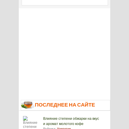
ПОСЛЕДНЕЕ НА САЙТЕ
Влияние степени обжарки на вкус
и аромат молотого кофе
Рубрика:
Чаепитие