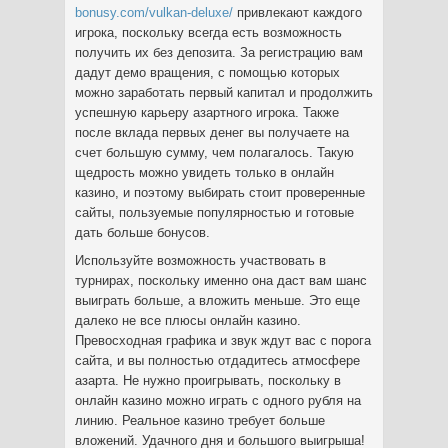
bonusy.com/vulkan-deluxe/
привлекают каждого
игрока, поскольку всегда есть возможность
получить их без депозита. За регистрацию вам
дадут демо вращения, с помощью которых
можно заработать первый капитал и продолжить
успешную карьеру азартного игрока. Также
после вклада первых денег вы получаете на
счет большую сумму, чем полагалось. Такую
щедрость можно увидеть только в онлайн
казино, и поэтому выбирать стоит проверенные
сайты, пользуемые популярностью и готовые
дать больше бонусов.
Используйте возможность участвовать в
турнирах, поскольку именно она даст вам шанс
выиграть больше, а вложить меньше. Это еще
далеко не все плюсы онлайн казино.
Превосходная графика и звук ждут вас с порога
сайта, и вы полностью отдадитесь атмосфере
азарта. Не нужно проигрывать, поскольку в
онлайн казино можно играть с одного рубля на
линию. Реальное казино требует больше
вложений. Удачного дня и большого выигрыша!