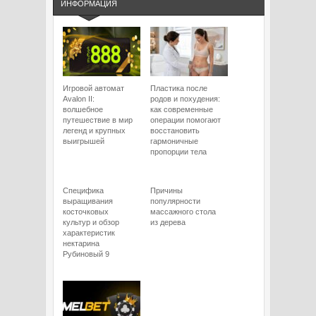
ИНФОРМАЦИЯ
Игровой автомат
Пластика после
Avalon II:
родов и похудения:
волшебное
как современные
путешествие в мир
операции помогают
легенд и крупных
восстановить
выигрышей
гармоничные
пропорции тела
Специфика
Причины
выращивания
популярности
косточковых
массажного стола
культур и обзор
из дерева
характеристик
нектарина
Рубиновый 9