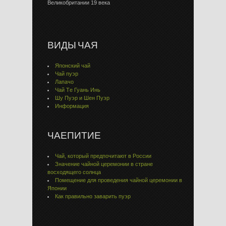
Великобритании 19 века
ВИДЫ ЧАЯ
Японский чай
Чай пуэр
Лапачо
Чай Тe Гуaнь Инь
Шу Пуэр и Шен Пуэр
Информация
ЧАЕПИТИЕ
Чай, который предпочитают в России
Значение чайной церемонии в стране
восходящего солнца
Помещение для проведения чайной церемонии в
Японии
Как правильно заварить пуэр