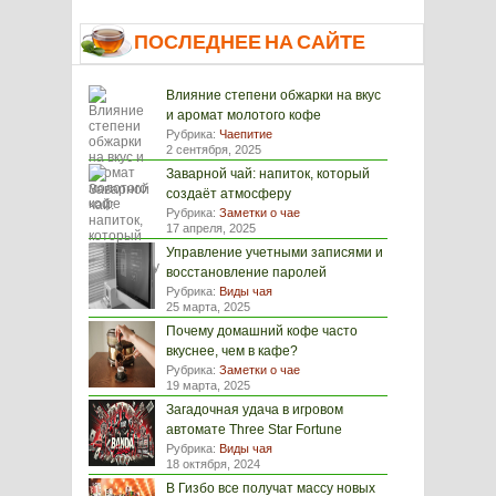
ПОСЛЕДНЕЕ НА САЙТЕ
Влияние степени обжарки на вкус
и аромат молотого кофе
Рубрика:
Чаепитие
2 сентября, 2025
Заварной чай: напиток, который
создаёт атмосферу
Рубрика:
Заметки о чае
17 апреля, 2025
Управление учетными записями и
восстановление паролей
Рубрика:
Виды чая
25 марта, 2025
Почему домашний кофе часто
вкуснее, чем в кафе?
Рубрика:
Заметки о чае
19 марта, 2025
Загадочная удача в игровом
автомате Three Star Fortune
Рубрика:
Виды чая
18 октября, 2024
В Гизбо все получат массу новых