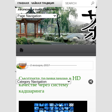
ГЛАВНАЯ
ЧАЙНАЯ ТРАДИЦИЯ
АФОРИЗМЫ И ВЫСКАЗЫВАНИЯ О
ЧАЕ
Виды чая
Посуда для чая
Чаепитие
Заметки о чае
2 января, 2017
Рецепты с чаем
Полезные свойства чая
Смотрите телевидение в HD
качестве через систему
кадшаринга