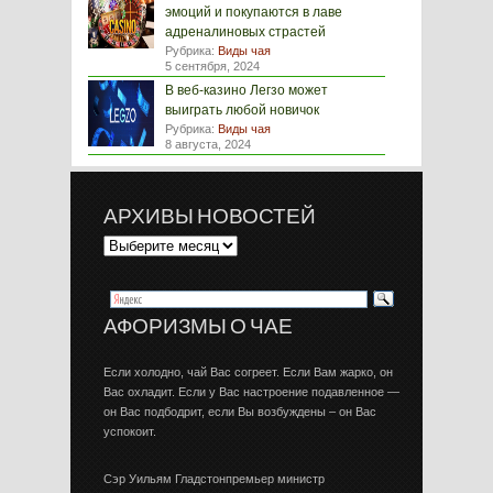
эмоций и покупаются в лаве
адреналиновых страстей
Рубрика:
Виды чая
5 сентября, 2024
В веб-казино Легзо может
выиграть любой новичок
Рубрика:
Виды чая
8 августа, 2024
АРХИВЫ НОВОСТЕЙ
АФОРИЗМЫ О ЧАЕ
Если холодно, чай Вас согреет. Если Вам жарко, он
Вас охладит. Если у Вас настроение подавленное —
он Вас подбодрит, если Вы возбуждены – он Вас
успокоит.
Сэр Уильям Гладстонпремьер министр