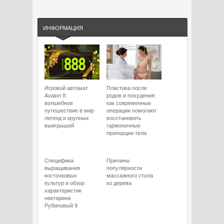
ИНФОРМАЦИЯ
Игровой автомат
Пластика после
Avalon II:
родов и похудения:
волшебное
как современные
путешествие в мир
операции помогают
легенд и крупных
восстановить
выигрышей
гармоничные
пропорции тела
Специфика
Причины
выращивания
популярности
косточковых
массажного стола
культур и обзор
из дерева
характеристик
нектарина
Рубиновый 9