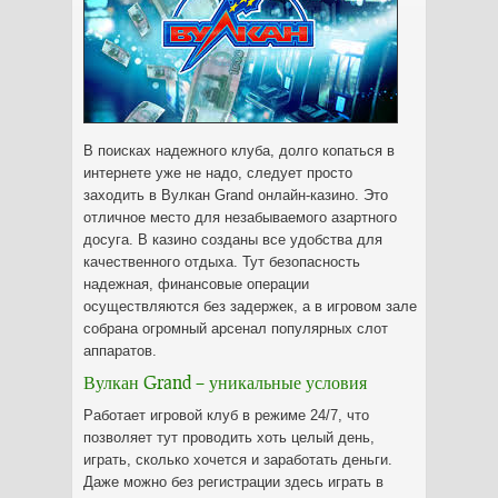
В поисках надежного клуба, долго копаться в
интернете уже не надо, следует просто
заходить в Вулкан Grand онлайн-казино. Это
отличное место для незабываемого азартного
досуга.
В казино созданы все удобства для
качественного отдыха. Тут безопасность
надежная, финансовые операции
осуществляются без задержек, а в игровом зале
собрана огромный арсенал популярных слот
аппаратов.
Вулкан Grand – уникальные условия
Работает игровой клуб в режиме 24/7, что
позволяет тут проводить хоть целый день,
играть, сколько хочется и заработать деньги.
Даже можно без регистрации здесь играть в