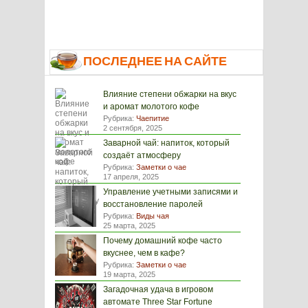
ПОСЛЕДНЕЕ НА САЙТЕ
Влияние степени обжарки на вкус
и аромат молотого кофе
Рубрика:
Чаепитие
2 сентября, 2025
Заварной чай: напиток, который
создаёт атмосферу
Рубрика:
Заметки о чае
17 апреля, 2025
Управление учетными записями и
восстановление паролей
Рубрика:
Виды чая
25 марта, 2025
Почему домашний кофе часто
вкуснее, чем в кафе?
Рубрика:
Заметки о чае
19 марта, 2025
Загадочная удача в игровом
автомате Three Star Fortune