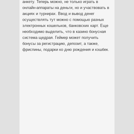
анкету. Теперь можно, не только играть в
онлайн-аппараты на деньги, но и участвовать в
акциях и турнирах. Ввод и вывод денег
осуществлять тут можно с помощью разных
электронных кошельков, банковских карт. Еще
необходимо выделить, что в казино бонусная
система щедрая. Геймер может получить
бонусы за регистрацию, депозит, а также,
фриспины, подарки ко дню рождения и кэшбек.