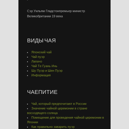
Сэр Уильям Гладстонпремьер министр
Великобритании 19 века
ВИДЫ ЧАЯ
Японский чай
Чай пуэр
Лапачо
Чай Тe Гуaнь Инь
Шу Пуэр и Шен Пуэр
Информация
ЧАЕПИТИЕ
Чай, который предпочитают в России
Значение чайной церемонии в стране
восходящего солнца
Помещение для проведения чайной церемонии в
Японии
Как правильно заварить пуэр