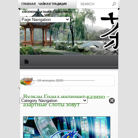
ГЛАВНАЯ
ЧАЙНАЯ ТРАДИЦИЯ
АФОРИЗМЫ И ВЫСКАЗЫВАНИЯ О
ЧАЕ
Виды чая
Посуда для чая
Чаепитие
Заметки о чае
18 января, 2020
Рецепты с чаем
Полезные свойства чая
Вулкан Гранд интернет-казино –
азартные слоты зовут