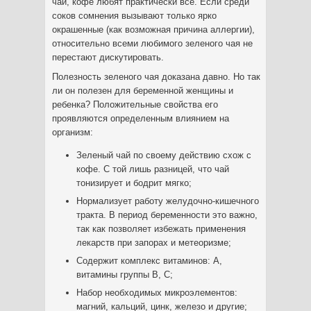
чай, кофе любят практически все. Если среди
соков сомнения вызывают только ярко
окрашенные (как возможная причина аллергии),
относительно всеми любимого зеленого чая не
перестают дискутировать.
Полезность зеленого чая доказана давно. Но так
ли он полезен для беременной женщины и
ребенка? Положительные свойства его
проявляются определенным влиянием на
организм:
Зеленый чай по своему действию схож с
кофе. С той лишь разницей, что чай
тонизирует и бодрит мягко;
Нормализует работу желудочно-кишечного
тракта. В период беременности это важно,
так как позволяет избежать применения
лекарств при запорах и метеоризме;
Содержит комплекс витаминов: А,
витамины группы В, С;
Набор необходимых микроэлементов:
магний, кальций, цинк, железо и другие;