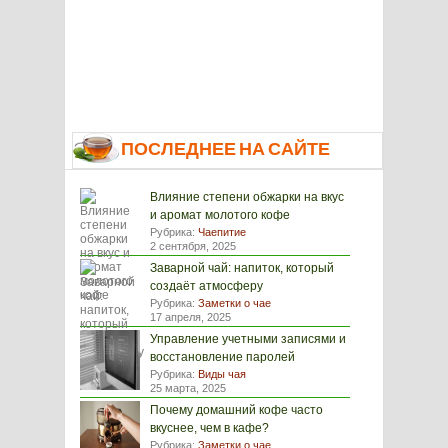
ПОСЛЕДНЕЕ НА САЙТЕ
Влияние степени обжарки на вкус
и аромат молотого кофе
Рубрика:
Чаепитие
2 сентября, 2025
Заварной чай: напиток, который
создаёт атмосферу
Рубрика:
Заметки о чае
17 апреля, 2025
Управление учетными записями и
восстановление паролей
Рубрика:
Виды чая
25 марта, 2025
Почему домашний кофе часто
вкуснее, чем в кафе?
Рубрика:
Заметки о чае