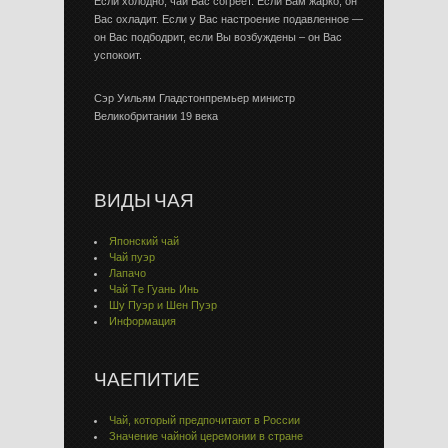
Если холодно, чай Вас согреет. Если Вам жарко, он
Вас охладит. Если у Вас настроение подавленное —
он Вас подбодрит, если Вы возбуждены – он Вас
успокоит.
Сэр Уильям Гладстонпремьер министр
Великобритании 19 века
ВИДЫ ЧАЯ
Японский чай
Чай пуэр
Лапачо
Чай Тe Гуaнь Инь
Шу Пуэр и Шен Пуэр
Информация
ЧАЕПИТИЕ
Чай, который предпочитают в России
Значение чайной церемонии в стране