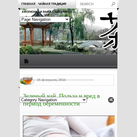
ГЛАВНАЯ
ЧАЙНАЯ ТРАДИЦИЯ
АФОРИЗМЫ И ВЫСКАЗЫВАНИЯ О
ЧАЕ
Виды чая
Посуда для чая
Чаепитие
Заметки о чае
25 февраля, 2016
Рецепты с чаем
Полезные свойства чая
Зеленый чай. Польза и вред в
период беременности