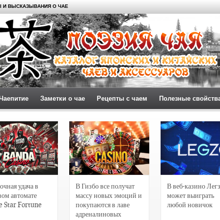
 И ВЫСКАЗЫВАНИЯ О ЧАЕ
Чаепитие
Заметки о чае
Рецепты с чаем
Полезные свойств
очная удача в
В Гизбо все получат
В веб-казино Лег
вом автомате
массу новых эмоций и
может выиграть
e Star Fortune
покупаются в лаве
любой новичок
адреналиновых