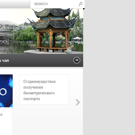
а чая
О преимуществах
4 сорта чая для
получения
настоящих гурманов
биометрического
паспорта
зо