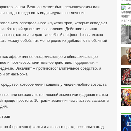
арактер кашля. Ведь он может быть периодическим или
я каждого вида есть индивидуальное лечение.
бавлением определённого «букета» трав, которые обладают
ия бактерий до снятия воспаления. Действие напитка
тва трав, которые и дают лечебный эффект. Травы можно
ать между собой, так же не редко их добавляют в обычный
.
ет как эффективное отхаркивающее и обволакивающее
ное и противовоспалительное действие, подорожник –
едение. Эвкалипт – противовоспалительное средство, а
о и от насморка.
 средство, которое лечит кашель у людей любого возраста.
нные или свежие листья лесной земляники (садовая в этом
ай проще простого: 10 грамм земляничных листьев заварит в
 дня.
 трав
, по 4 цветочка фиалки и липового цвета, несколько ягод