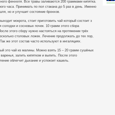
много фенхеля. Все травы заливаются 200 граммами кипятка.
ого часа. Принимать по пол стакана до 5 раз в день. Именно
шля, но и улучшит состояние бронхов.
ыходит мокрота, стоит приготовить чай который состоит з
 солодки и сосновых почек. 10 грамм этого сбора
осле этого сбору нужно настояться на протяжении трёх
несколько столовых ложек. Лечение продолжать до тех пор,
Так же этот состав часто используют в ингаляциях.
ый это чай из малины. Можно взять 15 – 20 грамм сушёных
варенья, залить кипятком и выпить. После этого
ление облегчит дыхание и успокоит кашель.