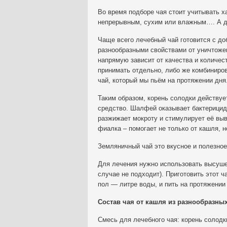
Во время подборе чая стоит учитывать х
непрерывным, сухим или влажным…. А дл
Чаще всего лечебный чай готовится с до
разнообразными свойствами от уничтожен
напрямую зависит от качества и количес
принимать отдельно, либо же комбиниров
чай, который мы пьём на протяжении дня
Таким образом, корень солодки действу
средство. Шалфей оказывает бактерицид
разжижает мокроту и стимулирует её выв
фиалка – помогает не только от кашля, н
Земляничный чай это вкусное и полезное
Для лечения нужно использовать высуше
случае не подходит). Приготовить этот ч
пол — литре воды, и пить на протяжении
Состав чая от кашля из разнообразных
Смесь для лечебного чая: корень солодки