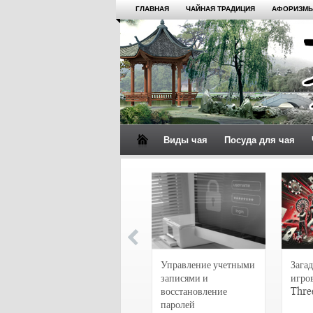
ГЛАВНАЯ
ЧАЙНАЯ ТРАДИЦИЯ
АФОРИЗМЫ
Виды чая
Посуда для чая
4 сорта чая для
настоящих гурманов
Управление учетными
Загад
записями и
игро
восстановление
Thre
паролей