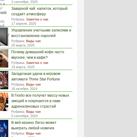
2 сентября, 2025
Заварной чай: напиток, который
создаёт атмосферу
Рубрика:
Заметки о чае
17 апреля, 2025
Управление учетными записями и
восстановление паролей
Рубрика:
Виды чая
25 марта, 2025
Почему домашний кофе часто
вкуснее, чем в кафе?
Рубрика:
Заметки о чае
19 марта, 2025
Загадочная удача в игровом
автомате Three Star Fortune
Рубрика:
Виды чая
18 октября, 2024
В Гизбо все получат массу новых
эмоций и покупаются в лаве
адреналиновых страстей
Рубрика:
Виды чая
5 сентября, 2024
В веб-казино Легзо может
выиграть любой новичок
Рубрика:
Виды чая