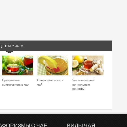
ЦЕПТЫ С ЧАЕМ
Правильное
С чем лучше пить
Чесночный чай:
приготовление чая
чай
популярные
рецепты
АФОРИЗМЫ О ЧАЕ
ВИДЫ ЧАЯ