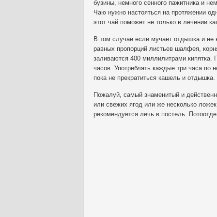
бузины, немного сенного пажитника и не
Чаю нужно настояться на протяжении одн
этот чай поможет не только в лечении ка
В том случае если мучает отдышка и не в
равных пропорций листьев шалфея, корня
заливаются 400 миллилитрами кипятка. П
часов. Употреблять каждые три часа по 
пока не прекратиться кашель и отдышка. 
Пожалуй, самый знаменитый и действенн
или свежих ягод или же несколько ложек 
рекомендуется лечь в постель. Потоотде