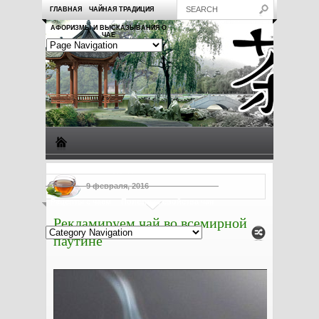
ГЛАВНАЯ
ЧАЙНАЯ ТРАДИЦИЯ
АФОРИЗМЫ И ВЫСКАЗЫВАНИЯ О
ЧАЕ
Виды чая
Посуда для чая
Чаепитие
Заметки о чае
9 февраля, 2016
Рецепты с чаем
Полезные свойства чая
Рекламируем чай во всемирной
паутине