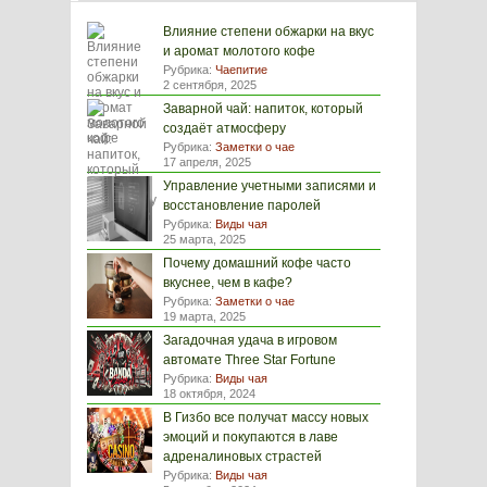
Влияние степени обжарки на вкус
и аромат молотого кофе
Рубрика:
Чаепитие
2 сентября, 2025
Заварной чай: напиток, который
создаёт атмосферу
Рубрика:
Заметки о чае
17 апреля, 2025
Управление учетными записями и
восстановление паролей
Рубрика:
Виды чая
25 марта, 2025
Почему домашний кофе часто
вкуснее, чем в кафе?
Рубрика:
Заметки о чае
19 марта, 2025
Загадочная удача в игровом
автомате Three Star Fortune
Рубрика:
Виды чая
18 октября, 2024
В Гизбо все получат массу новых
эмоций и покупаются в лаве
адреналиновых страстей
Рубрика:
Виды чая