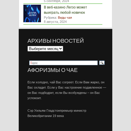
5 сентября, 2024
В веб-казино Легзо может
выиграть любой новичок
Рубрика:
Виды чая
8 августа, 2024
АРХИВЫ НОВОСТЕЙ
АФОРИЗМЫ О ЧАЕ
Если холодно, чай Вас согреет. Если Вам жарко, он
Вас охладит. Если у Вас настроение подавленное —
он Вас подбодрит, если Вы возбуждены – он Вас
успокоит.
Сэр Уильям Гладстонпремьер министр
Великобритании 19 века