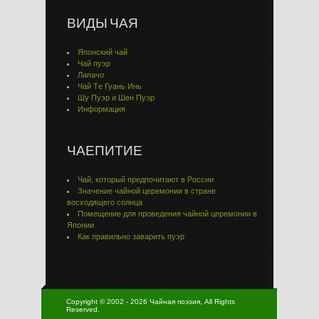
ВИДЫ ЧАЯ
Японский чай
Чай пуэр
Лапачо
Чай Тe Гуaнь Инь
Шу Пуэр и Шен Пуэр
Информация
ЧАЕПИТИЕ
Чай, который предпочитают в России
Значение чайной церемонии в стране
восходящего солнца
Помещение для проведения чайной церемонии в
Японии
Как правильно заварить пуэр
Copyright © 2002 - 2026 Чайная поэзия, All Rights
Reserved.