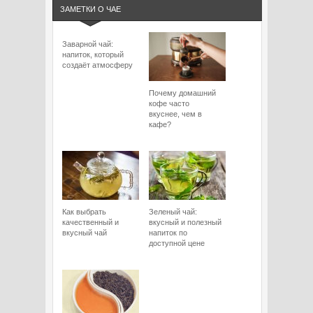
ЗАМЕТКИ О ЧАЕ
Заварной чай:
напиток, который
создаёт атмосферу
Почему домашний
кофе часто
вкуснее, чем в
кафе?
Как выбрать
Зеленый чай:
качественный и
вкусный и полезный
вкусный чай
напиток по
доступной цене