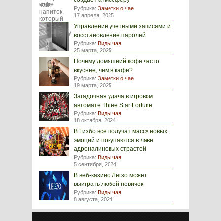
создаёт атмосферу
Рубрика:
Заметки о чае
17 апреля, 2025
Управление учетными записями и
восстановление паролей
Рубрика:
Виды чая
25 марта, 2025
Почему домашний кофе часто
вкуснее, чем в кафе?
Рубрика:
Заметки о чае
19 марта, 2025
Загадочная удача в игровом
автомате Three Star Fortune
Рубрика:
Виды чая
18 октября, 2024
В Гизбо все получат массу новых
эмоций и покупаются в лаве
адреналиновых страстей
Рубрика:
Виды чая
5 сентября, 2024
В веб-казино Легзо может
выиграть любой новичок
Рубрика:
Виды чая
8 августа, 2024