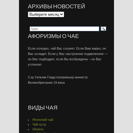
АРХИВЫ НОВОСТЕЙ
АФОРИЗМЫ О ЧАЕ
Если холодно, чай Вас согреет. Если Вам жарко, он
Вас охладит. Если у Вас настроение подавленное —
он Вас подбодрит, если Вы возбуждены – он Вас
успокоит.
Сэр Уильям Гладстонпремьер министр
Великобритании 19 века
ВИДЫ ЧАЯ
Японский чай
Чай пуэр
Лапачо