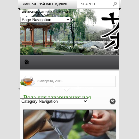
ГЛАВНАЯ
ЧАЙНАЯ ТРАДИЦИЯ
АФОРИЗМЫ И ВЫСКАЗЫВАНИЯ О
ЧАЕ
Виды чая
Посуда для чая
Чаепитие
Заметки о чае
8 августа, 2015
Рецепты с чаем
Полезные свойства чая
Вода для заваривания чая