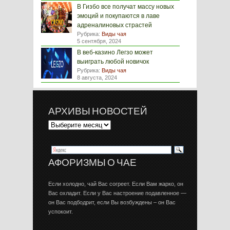
В Гизбо все получат массу новых
эмоций и покупаются в лаве
адреналиновых страстей
Рубрика:
Виды чая
5 сентября, 2024
В веб-казино Легзо может
выиграть любой новичок
Рубрика:
Виды чая
8 августа, 2024
АРХИВЫ НОВОСТЕЙ
АФОРИЗМЫ О ЧАЕ
Если холодно, чай Вас согреет. Если Вам жарко, он
Вас охладит. Если у Вас настроение подавленное —
он Вас подбодрит, если Вы возбуждены – он Вас
успокоит.