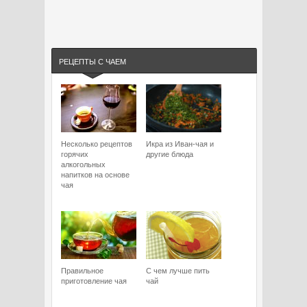
РЕЦЕПТЫ С ЧАЕМ
Несколько рецептов
Икра из Иван-чая и
горячих
другие блюда
алкогольных
напитков на основе
чая
Правильное
С чем лучше пить
приготовление чая
чай