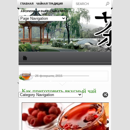
ГЛАВНАЯ
ЧАЙНАЯ ТРАДИЦИЯ
АФОРИЗМЫ И ВЫСКАЗЫВАНИЯ О
ЧАЕ
Виды чая
Посуда для чая
Чаепитие
Заметки о чае
26 февраля, 2015
Рецепты с чаем
Полезные свойства чая
Как приготовить вкусный чай