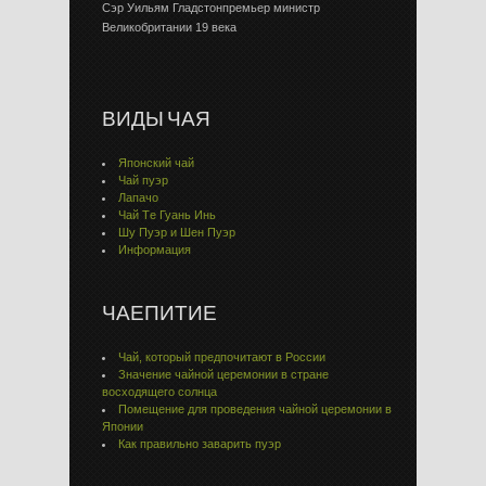
Сэр Уильям Гладстонпремьер министр
Великобритании 19 века
ВИДЫ ЧАЯ
Японский чай
Чай пуэр
Лапачо
Чай Тe Гуaнь Инь
Шу Пуэр и Шен Пуэр
Информация
ЧАЕПИТИЕ
Чай, который предпочитают в России
Значение чайной церемонии в стране
восходящего солнца
Помещение для проведения чайной церемонии в
Японии
Как правильно заварить пуэр