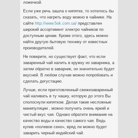
ложечкой.
Если уже речь зашла о кипятке, то хотелось бы
сказать, что нагреть воду можно в чайнике. На
сайте
http://www.5ok.com.ua/
представлен
широкий ассортимент электро чайников по
доступным ценам. Кроме этого, здесь можно
найти другую бытовую технику от известных
производителей.
Не поверите, но существует факт, что если
заваренный чай налить в кружку из заварника, а
затем обратно в заварник, он значительно будет
вкусней. В любом случае можно попробовать и
сделать дегустацию.
Лучше, если приготовленный свежезаваренный
чай наливать в ту чашку, которую до этого Вы
сполоснули кипятком. Делая такие несложные
манипуляции , можно получить очень яркий и
чистый вкус чая. Однако обратите внимание на
качество воды и качество самого чая. Ведь
купив «полевое сено», вряд ли можно будет
заварить черный индийский чай.