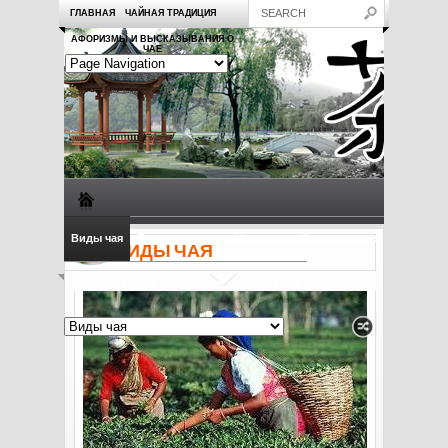
ГЛАВНАЯ
ЧАЙНАЯ ТРАДИЦИЯ
АФОРИЗМЫ И ВЫСКАЗЫВАНИЯ О
ЧАЕ
Виды чая
Посуда для чая
Чаепитие
Заметки о чае
ВИДЫ ЧАЯ
Рецепты с чаем
Полезные свойства чая