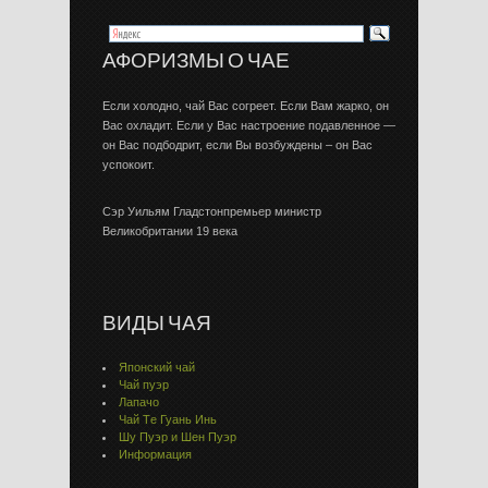
АФОРИЗМЫ О ЧАЕ
Если холодно, чай Вас согреет. Если Вам жарко, он
Вас охладит. Если у Вас настроение подавленное —
он Вас подбодрит, если Вы возбуждены – он Вас
успокоит.
Сэр Уильям Гладстонпремьер министр
Великобритании 19 века
ВИДЫ ЧАЯ
Японский чай
Чай пуэр
Лапачо
Чай Тe Гуaнь Инь
Шу Пуэр и Шен Пуэр
Информация