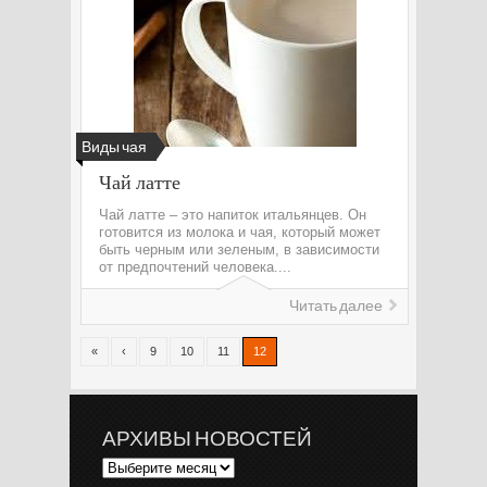
Виды чая
Чай латте
Чай латте – это напиток итальянцев. Он
готовится из молока и чая, который может
быть черным или зеленым, в зависимости
от предпочтений человека....
Читать далее
«
‹
9
10
11
12
АРХИВЫ НОВОСТЕЙ