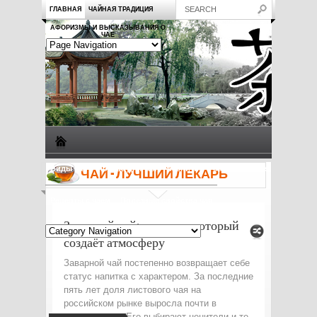
ГЛАВНАЯ
ЧАЙНАЯ ТРАДИЦИЯ
АФОРИЗМЫ И ВЫСКАЗЫВАНИЯ О
ЧАЕ
Виды чая
Посуда для чая
Чаепитие
Заметки о чае
ЧАЙ - ЛУЧШИЙ ЛЕКАРЬ
Рецепты с чаем
Полезные свойства чая
Заварной чай: напиток, который
создаёт атмосферу
Заварной чай постепенно возвращает себе
статус напитка с характером. За последние
пять лет доля листового чая на
российском рынке выросла почти в
полтора раза. Его выбирают ценители и те,