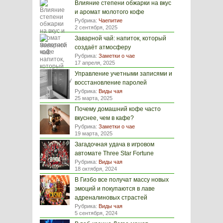
Влияние степени обжарки на вкус
и аромат молотого кофе
Рубрика:
Чаепитие
2 сентября, 2025
Заварной чай: напиток, который
создаёт атмосферу
Рубрика:
Заметки о чае
17 апреля, 2025
Управление учетными записями и
восстановление паролей
Рубрика:
Виды чая
25 марта, 2025
Почему домашний кофе часто
вкуснее, чем в кафе?
Рубрика:
Заметки о чае
19 марта, 2025
Загадочная удача в игровом
автомате Three Star Fortune
Рубрика:
Виды чая
18 октября, 2024
В Гизбо все получат массу новых
эмоций и покупаются в лаве
адреналиновых страстей
Рубрика:
Виды чая
5 сентября, 2024