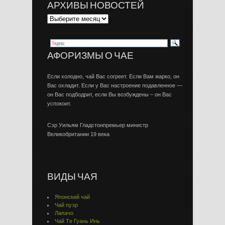
АРХИВЫ НОВОСТЕЙ
АФОРИЗМЫ О ЧАЕ
Если холодно, чай Вас согреет. Если Вам жарко, он
Вас охладит. Если у Вас настроение подавленное —
он Вас подбодрит, если Вы возбуждены – он Вас
успокоит.
Сэр Уильям Гладстонпремьер министр
Великобритании 19 века
ВИДЫ ЧАЯ
Японский чай
Чай пуэр
Лапачо
Чай Тe Гуaнь Инь